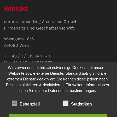
Kontakt
comm: consulting & services GmbH
Firmensitz und Geschäftsanschrift:
Wasagasse 6/6
A-1090 Wien
T + 43 / 1 / 315 14 11 – 0
M + 43 / 664 / 2014 076
Wir verwenden technisch notwendige Cookies auf unserer
E-Mail:
office@communications.co.at
Webseite sowie externe Dienste. Standardmäßig sind alle
externen Dienste deaktiviert. Sie können diese jedoch nach
Homepage:
www.communications.co.at
Belieben aktivieren & deaktivieren. Für weitere Informationen
UID: ATU 811 196 56
lesen Sie unsere Datenschutzbestimmungen.
Vertretungsberechtigte Geschäftsführerin:
Sabine Pöhacker MSc.
Essenziell
Statistiken