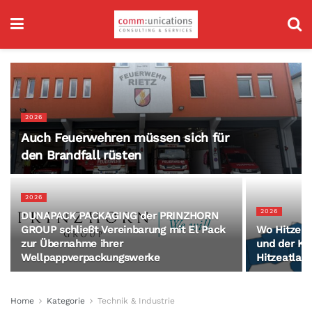
2026
Auch Feuerwehren müssen sich für
den Brandfall rüsten
2026
2026
DUNAPACK PACKAGING der PRINZHORN
GROUP schließt Vereinbarung mit El Pack
Wo Hitze i
zur Übernahme ihrer
und der Kü
Wellpappverpackungswerke
Hitzeatlas 
Home
Kategorie
Technik & Industrie