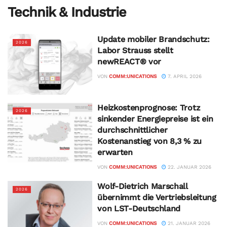
Technik & Industrie
Update mobiler Brandschutz:
2026
Labor Strauss stellt
newREACT® vor
VON
COMM:UNICATIONS
7. APRIL 2026
Heizkostenprognose: Trotz
2026
sinkender Energiepreise ist ein
durchschnittlicher
Kostenanstieg von 8,3 % zu
erwarten
VON
COMM:UNICATIONS
22. JANUAR 2026
Wolf-Dietrich Marschall
2026
übernimmt die Vertriebsleitung
von LST-Deutschland
VON
COMM:UNICATIONS
21. JANUAR 2026