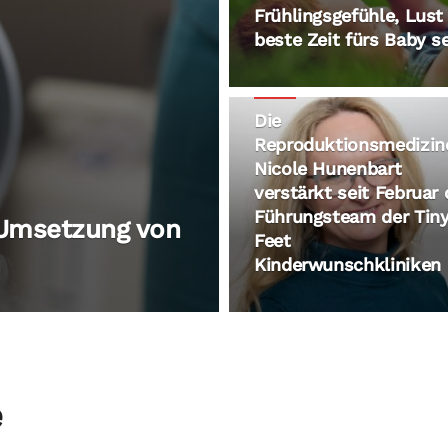
Frühlingsgefühle, Lus
beste Zeit fürs Baby s
2026
Die
Reproduktionsmedizin
Nicole Hunenbart
verstärkt seit Februar
Führungsteam der Tin
 Umsetzung von
Feet
Kinderwunschkliniken
e