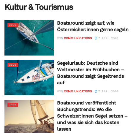
Kultur & Tourismus
Boataround zeigt auf, wie
2026
Österreicher:innen gerne segeln
VON
COMM:UNICATIONS
7. APRIL 2026
Segelurlaub: Deutsche sind
2026
Weltmeister im Frühbuchen –
Boataround zeigt Segeltrends
auf
VON
COMM:UNICATIONS
7. APRIL 2026
Boataround veröffentlicht
2026
Buchungstrends: Wo die
Schweizer:innen Segel setzen –
und was sie sich das kosten
lassen