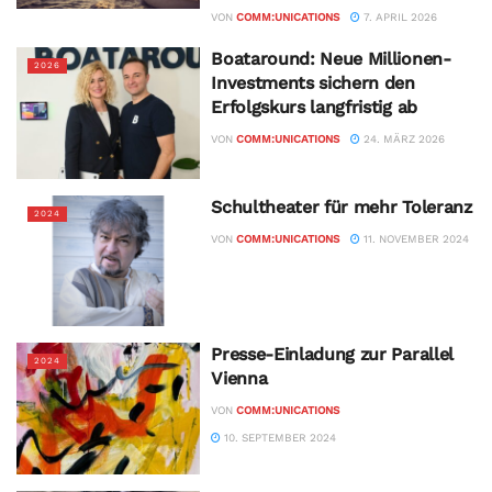
VON
COMM:UNICATIONS
7. APRIL 2026
Boataround: Neue Millionen-
2026
Investments sichern den
Erfolgskurs langfristig ab
VON
COMM:UNICATIONS
24. MÄRZ 2026
Schultheater für mehr Toleranz
2024
VON
COMM:UNICATIONS
11. NOVEMBER 2024
Presse-Einladung zur Parallel
2024
Vienna
VON
COMM:UNICATIONS
10. SEPTEMBER 2024