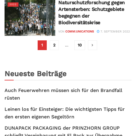
Naturschutzforschung gegen
2022
Artensterben: Schutzgebiete
begegnen der
Biodiversitätskrise
VON
COMM:UNICATIONS
7. SEPTEMBER 2022
1
2
…
10
Neueste Beiträge
Auch Feuerwehren müssen sich für den Brandfall
rüsten
Leinen los für Einsteiger: Die wichtigsten Tipps für
den ersten eigenen Segeltörn
DUNAPACK PACKAGING der PRINZHORN GROUP
schließt Vereinbarung mit El Pack zur Übernahme