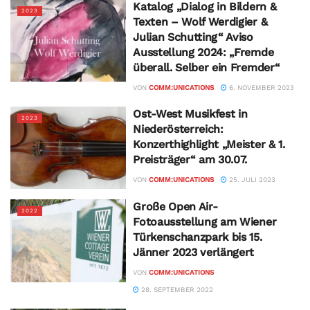
Katalog „Dialog in Bildern &
2023
Texten – Wolf Werdigier &
Julian Schutting“ Aviso
Ausstellung 2024: „Fremde
überall. Selber ein Fremder“
VON
COMM:UNICATIONS
6. NOVEMBER 2023
Ost-West Musikfest in
2023
Niederösterreich:
Konzerthighlight „Meister & 1.
Preisträger“ am 30.07.
VON
COMM:UNICATIONS
25. JULI 2023
Große Open Air-
2022
Fotoausstellung am Wiener
Türkenschanzpark bis 15.
Jänner 2023 verlängert
VON
COMM:UNICATIONS
28. SEPTEMBER 2022