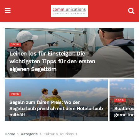
2026
Leinen los für Einsteiger: Die
wichtigsten Tipps für den ersten
eigenen Segeltörn
2026
2026
Segeln zum fairen Preis: Wo der
Segelurlaub preislich mit dem Hotelurlaub
Boataround
mithält
gerne inne
Home
Kategorie
Kultur & Tourismus