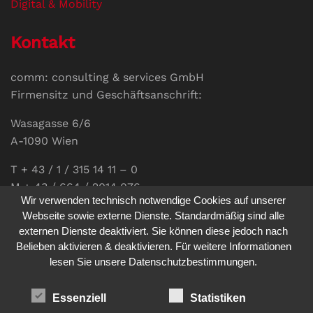
Digital & Mobility
Kontakt
comm: consulting & services GmbH
Firmensitz und Geschäftsanschrift:
Wasagasse 6/6
A-1090 Wien
T + 43 / 1 / 315 14 11 – 0
M + 43 / 664 / 2014 076
Wir verwenden technisch notwendige Cookies auf unserer
E-Mail:
office@communications.co.at
Webseite sowie externe Dienste. Standardmäßig sind alle
externen Dienste deaktiviert. Sie können diese jedoch nach
Homepage:
www.communications.co.at
Belieben aktivieren & deaktivieren. Für weitere Informationen
UID: ATU 811 196 56
lesen Sie unsere Datenschutzbestimmungen.
Vertretungsberechtigte Geschäftsführerin:
Sabine Pöhacker MSc.
Essenziell
Statistiken