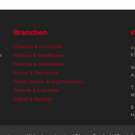
Branchen
K
Lifestyle & Consumer
c
e
F
Pharma & Healthcare
Finance & Immobilien
W
Kultur & Tourismus
A
Public Sector & Organisations
T 
Technik & Industrie
M
Digital & Mobility
E
H
U
V