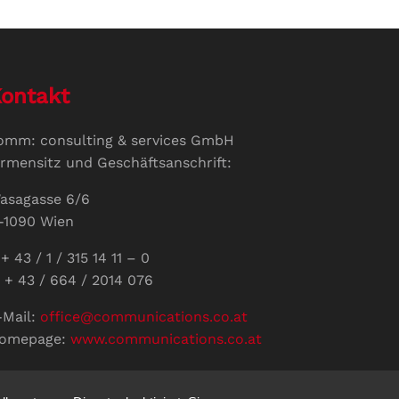
ontakt
omm: consulting & services GmbH
irmensitz und Geschäftsanschrift:
asagasse 6/6
-1090 Wien
+ 43 / 1 / 315 14 11 – 0
 + 43 / 664 / 2014 076
-Mail:
office@communications.co.at
omepage:
www.communications.co.at
ID: ATU 811 196 56
ertretungsberechtigte Geschäftsführerin: