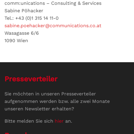
comm:unications – Consulting & Services
Sabine Pöhacker
Tel.: +43 (0)1 315 14 11-0
sabine.poehacker@communications.co.at
Wasagasse 6/6
1090 Wien
Presseverteiler
Sie möchten in unseren Presseverteiler
aufgenommen werden bzw. alle zwei Monate
unseren Newsletter erhalten?
Bitte melden Sie sich
hier
an.