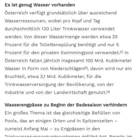
Es ist genug Wasser vorhanden
Österreich verfügt grundsätzlich über ausreichend
Wasserressourcen, wobei pro Kopf und Tag
durchschnittlich 130 Liter Trinkwasser verwendet
werden. Von dieser Wassermenge werden etwa 25
Prozent für die Toilettenspülung benötigt und nur 5
Prozent für den privaten Swimmingpool verwendet.
In
[1]
Österreich fallen jährlich insgesamt 100 Mrd. Kubikmeter
Wasser in Form von Niederschlägen
, davon wird nur ein
[2]
Bruchteil, etwa 3,1 Mrd. Kubikmeter, für die
Trinkwasserversorgung der Bevölkerung, von der
Industrie und von der Landwirtschaft genutzt.
[3]
Wasserengpässe zu Beginn der Badesaison verhindern
Ein großes Thema ist das gleichzeitige Befüllen von
Pools, das an einigen Orten und in Spitzenzeiten –
zumeist Anfang Mai – zu Engpässen in den
Trinkwasserversorgungssystemen geführt hat. Bereits im