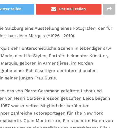
itter teilen
Per Mail teilen
erie Salzburg eine Ausstellung eines Fotografen, der für
ert hat: Jean Marquis (*1926- 2019).
quis sehr unterschiedliche Szenen in lebendiger s/w
 Mode, des Life Styles, Porträts bekannter Künstler,
 Marquis, geboren in Armentières, im Norden
grafie einer Schlüsselfigur der internationalen
n seiner jungen Frau Susie.
vice, das von Pierre Gassmann geleitete Labor und
ner von Henri Cartier-Bresson gekauften Leica begann
s 1957 war er selbst Mitglied der berühmten
ncer zahlreiche Fotoreportagen für The New York
realisierte. Ob in Montmartre, Paris oder im Hafen von