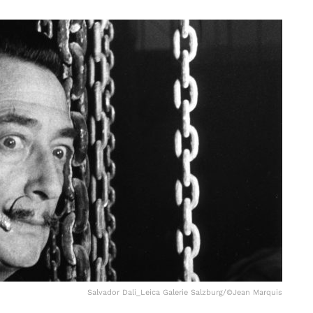
Salvador Dali_Leica Galerie Salzburg/©Jean Marquis