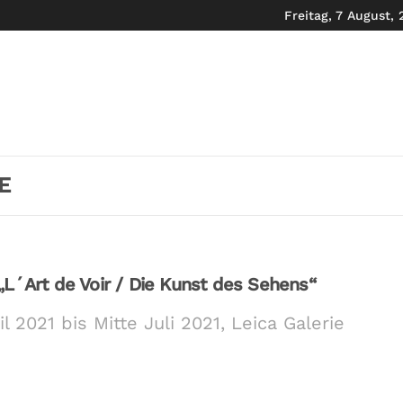
Freitag, 7 August,
E
„L´Art de Voir / Die Kunst des Sehens“
l 2021 bis Mitte Juli 2021, Leica Galerie