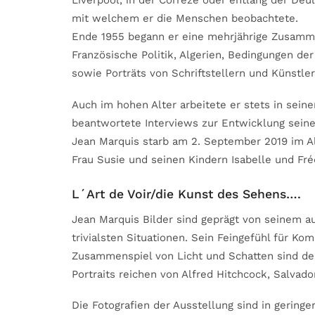
Liverpool, in der Corrèze oder entlang der Deû
mit welchem er die Menschen beobachtete.
Ende 1955 begann er eine mehrjährige Zusamme
Französische Politik, Algerien, Bedingungen de
sowie Porträts von Schriftstellern und Künstler
Auch im hohen Alter arbeitete er stets in seine
beantwortete Interviews zur Entwicklung seiner
Jean Marquis starb am 2. September 2019 im A
Frau Susie und seinen Kindern Isabelle und Fré
L´Art de Voir/die Kunst des Sehens….
Jean Marquis Bilder sind geprägt von seinem au
trivialsten Situationen. Sein Feingefühl für K
Zusammenspiel von Licht und Schatten sind de
Portraits reichen von Alfred Hitchcock, Salvador
Die Fotografien der Ausstellung sind in geringe