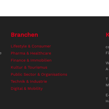
Branchen
K
Lifestyle & Consumer
c
e
F
Pharma & Healthcare
Finance & Immobilien
W
Kultur & Tourismus
A
Public Sector & Organisations
T 
Technik & Industrie
M
Digital & Mobility
E
H