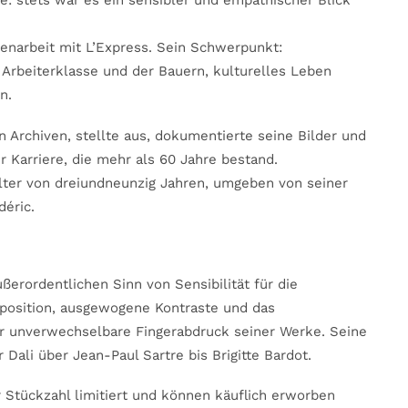
le: stets war es ein sensibler und empathischer Blick
narbeit mit L’Express. Sein Schwerpunkt:
r Arbeiterklasse und der Bauern, kulturelles Leben
n.
n Archiven, stellte aus, dokumentierte seine Bilder und
 Karriere, die mehr als 60 Jahre bestand.
lter von dreiundneunzig Jahren, umgeben von seiner
déric.
ßerordentlichen Sinn von Sensibilität für die
omposition, ausgewogene Kontraste und das
r unverwechselbare Fingerabdruck seiner Werke. Seine
 Dali über Jean-Paul Sartre bis Brigitte Bardot.
r Stückzahl limitiert und können käuflich erworben