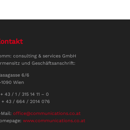
ontakt
omm: consulting & services GmbH
irmensitz und Geschäftsanschrift:
asagasse 6/6
-1090 Wien
+ 43 / 1 / 315 14 11 – 0
 + 43 / 664 / 2014 076
-Mail:
office@communications.co.at
omepage:
www.communications.co.at