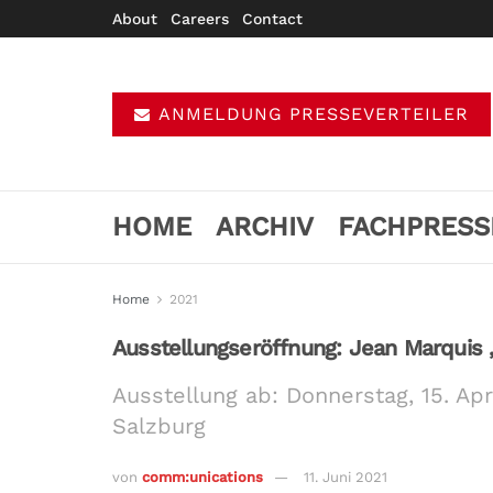
About
Careers
Contact
ANMELDUNG PRESSEVERTEILER
HOME
ARCHIV
FACHPRESS
Home
2021
Ausstellungseröffnung: Jean Marquis 
Ausstellung ab: Donnerstag, 15. Apri
Salzburg
von
comm:unications
11. Juni 2021