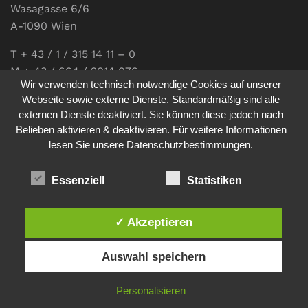
Wasagasse 6/6
A-1090 Wien
T + 43 / 1 / 315 14 11 – 0
M + 43 / 664 / 2014 076
Wir verwenden technisch notwendige Cookies auf unserer
E-Mail:
office@communications.co.at
Webseite sowie externe Dienste. Standardmäßig sind alle
externen Dienste deaktiviert. Sie können diese jedoch nach
Homepage:
www.communications.co.at
Belieben aktivieren & deaktivieren. Für weitere Informationen
UID: ATU 811 196 56
lesen Sie unsere Datenschutzbestimmungen.
Vertretungsberechtigte Geschäftsführerin:
Sabine Pöhacker MSc.
Essenziell
Statistiken
✓ Akzeptieren
Impressum
Datenschutz
Auswahl speichern
© 2026
comm:unications
- Wir bringen Kommunikation auf
Personalisieren
den Punkt. - Site made by
sfe