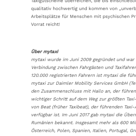
Taxigutscheine überreichen, die bis einschließl
qualitativ hochwertig und kommen von „unverbl
Arbeitsplätze für Menschen mit psychischen Pr
Vorrat reicht!
Über mytaxi
mytaxi wurde im Juni 2009 gegründet und war d
Verbindung zwischen Fahrgästen und Taxifahrern
120.000 registrierten Fahrern ist mytaxi die f
mytaxi zur Daimler Mobility Services GmbH (Tei
den Zusammenschluss mit Hailo an, der führend
wichtiger Schritt auf dem Weg zur größten Tax
von Beat (früher Taxibeat), der führenden Taxi-
verfügbar ist. Im Juni 2017 gab mytaxi die Übe
Rumänien bekannt. Insgesamt mehr als 600 Mita
Österreich, Polen, Spanien, Italien, Portugal, G