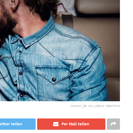
mytaxi_Be my yellow Valentine
itter teilen
Per Mail teilen