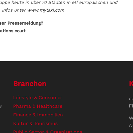
uppe heute in über 70 Städten in elf europäischen und
 Infos unter
www.mytaxi.com
eser Pressemeldung?
ations.co.at
Branchen
K
Lifestyle & Consumer
c
e
F
Pharma & Healthcare
Finance & Immobilien
W
Kultur & Tourismus
A
Public Sector & Organisations