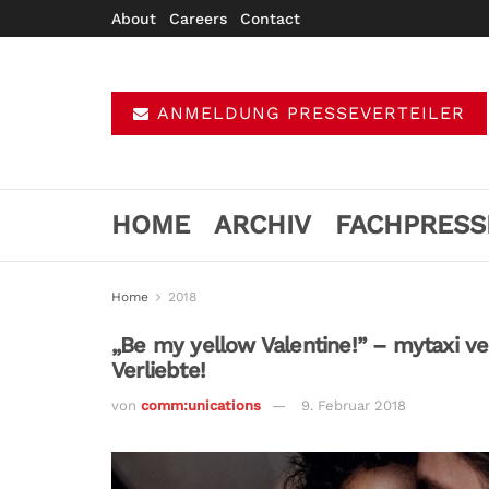
About
Careers
Contact
ANMELDUNG PRESSEVERTEILER
HOME
ARCHIV
FACHPRESS
Home
2018
„Be my yellow Valentine!” – mytaxi v
Verliebte!
von
comm:unications
9. Februar 2018