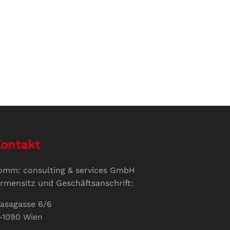
ontakt
omm: consulting & services GmbH
irmensitz und Geschäftsanschrift:
asagasse 6/6
-1090 Wien