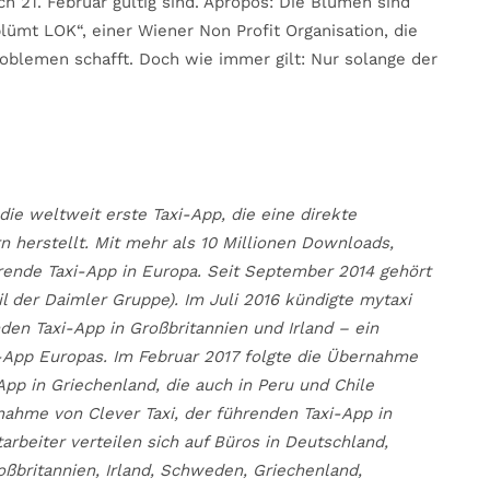
ich 21. Februar gültig sind. Apropos: Die Blumen sind
ümt LOK“, einer Wiener Non Profit Organisation, die
oblemen schafft. Doch wie immer gilt: Nur solange der
ie weltweit erste Taxi-App, die eine direkte
 herstellt. Mit mehr als 10 Millionen Downloads,
ührende Taxi-App in Europa. Seit September 2014 gehört
l der Daimler Gruppe). Im Juli 2016 kündigte mytaxi
en Taxi-App in Großbritannien und Irland – ein
i-App Europas. Im Februar 2017 folgte die Übernahme
App in Griechenland, die auch in Peru und Chile
rnahme von Clever Taxi, der führenden Taxi-App in
rbeiter verteilen sich auf Büros in Deutschland,
roßbritannien, Irland, Schweden, Griechenland,