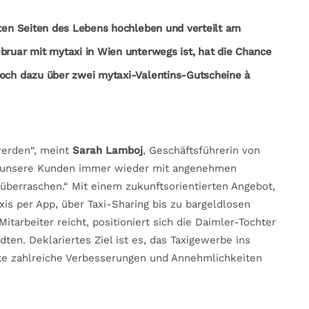
sten Seiten des Lebens hochleben und verteilt am
bruar mit mytaxi in Wien unterwegs ist, hat die Chance
noch dazu über zwei mytaxi-Valentins-Gutscheine à
werden“, meint
Sarah Lamboj
, Geschäftsführerin von
ir unsere Kunden immer wieder mit angenehmen
berraschen.“ Mit einem zukunftsorientierten Angebot,
is per App, über Taxi-Sharing bis zu bargeldlosen
arbeiter reicht, positioniert sich die Daimler-Tochter
ädten. Deklariertes Ziel ist es, das Taxigewerbe ins
gäste zahlreiche Verbesserungen und Annehmlichkeiten