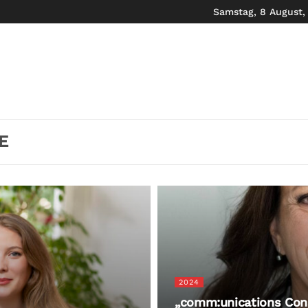
Samstag, 8 August,
E
2024
„comm:unications Cons