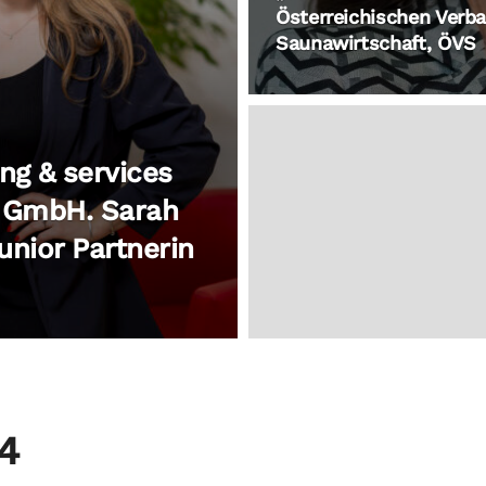
Österreichischen Ver
Saunawirtschaft, ÖVS
ng & services
d GmbH. Sarah
unior Partnerin
4