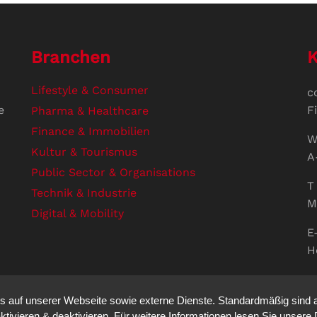
Branchen
K
Lifestyle & Consumer
c
e
F
Pharma & Healthcare
Finance & Immobilien
W
Kultur & Tourismus
A
Public Sector & Organisations
T 
Technik & Industrie
M
Digital & Mobility
E
H
U
V
auf unserer Webseite sowie externe Dienste. Standardmäßig sind all
S
ktivieren & deaktivieren. Für weitere Informationen lesen Sie unse