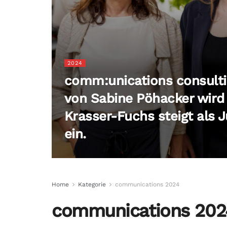
2024
comm:unications consulti
von Sabine Pöhacker wir
Krasser-Fuchs steigt als J
ein.
Home
Kategorie
communications 2024
communications 202