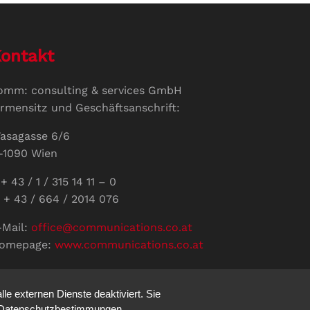
ontakt
omm: consulting & services GmbH
irmensitz und Geschäftsanschrift:
asagasse 6/6
-1090 Wien
+ 43 / 1 / 315 14 11 – 0
 + 43 / 664 / 2014 076
-Mail:
office@communications.co.at
omepage:
www.communications.co.at
ID: ATU 811 196 56
ertretungsberechtigte Geschäftsführerin:
e externen Dienste deaktiviert. Sie
abine Pöhacker MSc.
re Datenschutzbestimmungen.