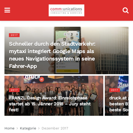
2017
Schneller durch den Stadtverkehr:
mytaxi integriert Google Maps als
neues Navigationssystem in seine
Fahrer-App
2017
2017
FRANZL Design Award: Einreichphase
druck.at g
startet ab 15. Jänner 2018 – Jury steht
besten B2B
fest!
beste Soci
Home
Kategorie
Dezember 2017