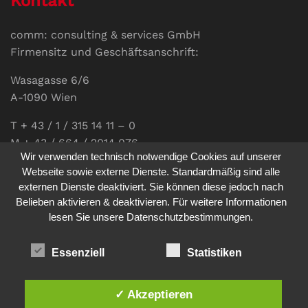
Kontakt
comm: consulting & services GmbH
Firmensitz und Geschäftsanschrift:
Wasagasse 6/6
A-1090 Wien
T + 43 / 1 / 315 14 11 – 0
M + 43 / 664 / 2014 076
Wir verwenden technisch notwendige Cookies auf unserer
E-Mail:
office@communications.co.at
Webseite sowie externe Dienste. Standardmäßig sind alle
externen Dienste deaktiviert. Sie können diese jedoch nach
Homepage:
www.communications.co.at
Belieben aktivieren & deaktivieren. Für weitere Informationen
UID: ATU 811 196 56
lesen Sie unsere Datenschutzbestimmungen.
Vertretungsberechtigte Geschäftsführerin:
Sabine Pöhacker MSc.
Essenziell
Statistiken
✓ Akzeptieren