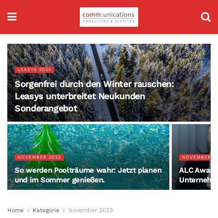
LEASYS 2023
Sorgenfrei durch den Winter rauschen:
Leasys unterbreitet Neukunden
Sonderangebot
NOVEMBER 2023
NOVEMBER 2
So werden Poolträume wahr: Jetzt planen
ALC Award:
und im Sommer genießen.
Unternehme
Home
Kategorie
November 2023