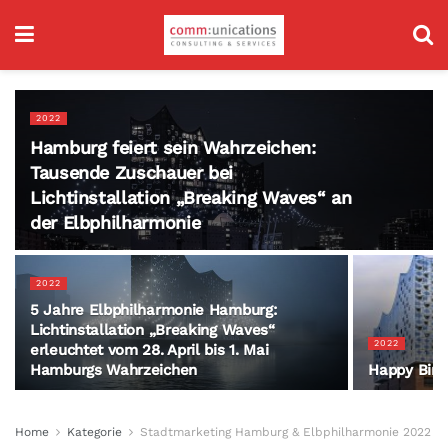
2022
Hamburg feiert sein Wahrzeichen:
Tausende Zuschauer bei
Lichtinstallation „Breaking Waves“ an
der Elbphilharmonie
2022
5 Jahre Elbphilharmonie Hamburg:
Lichtinstallation „Breaking Waves“
2022
erleuchtet vom 28. April bis 1. Mai
Hamburgs Wahrzeichen
Happy Birt
Home
Kategorie
Stadtmarketing Hamburg & Elbphilharmonie 2022