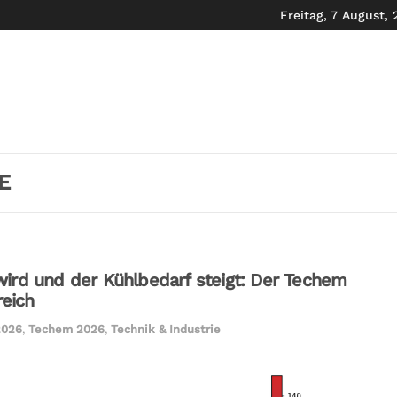
Freitag, 7 August,
E
ird und der Kühlbedarf steigt: Der Techem
reich
2026
,
Techem 2026
,
Technik & Industrie