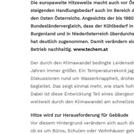
Die europaweite Hitzewelle macht auch vor Öst
steigenden Handlungsbedarf auch im Bereich d
den Osten Österreichs. Angesichts der bis 198
Bundesländervergleich, dass der Kühlbedarf in
Burgenland und in Niederösterreich überdurchsc
hat deutlich zugenommen. Damit verändern si
Betrieb nachhaltig.
www.techem.at
Der durch den Klimawandel bedingte Leidensdru
Jahren immer größer. Ein Temperaturrekord jag
Diskussionen rund um Wasserknappheit, drohe
begleitet. Das zeigt einmal mehr, wie stark ho
Dabei ist diese Entwicklung Teil eines übergeor
weltweit durch den Klimawandel am schnellste
Hitze wird zur Herausforderung für Gebäude
Vor diesem Hintergrund verändern sich auch d
ob es um Büros, Schulen oder Wohnhäuser geht