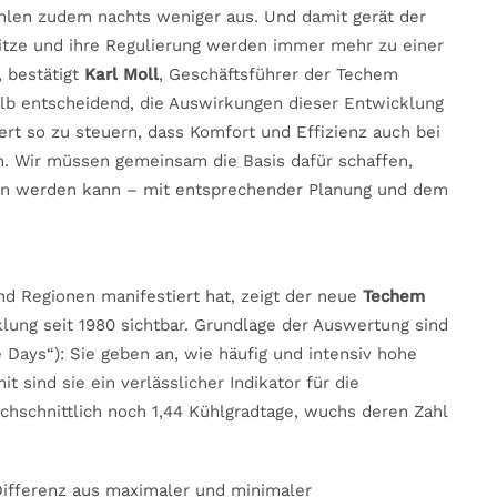
ühlen zudem nachts weniger aus. Und damit gerät der
Hitze und ihre Regulierung werden immer mehr zu einer
 bestätigt
Karl Moll
, Geschäftsführer der Techem
alb entscheidend, die Auswirkungen dieser Entwicklung
t so zu steuern, dass Komfort und Effizienz auch bei
n. Wir müssen gemeinsam die Basis dafür schaffen,
en werden kann – mit entsprechender Planung und dem
nd Regionen manifestiert hat, zeigt der neue
Techem
lung seit 1980 sichtbar. Grundlage der Auswertung sind
Days“): Sie geben an, wie häufig und intensiv hohe
 sind sie ein verlässlicher Indikator für die
chschnittlich noch 1,44 Kühlgradtage, wuchs deren Zahl
 Differenz aus maximaler und minimaler