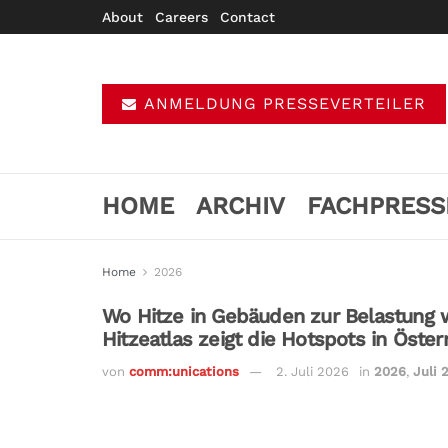
About
Careers
Contact
ANMELDUNG PRESSEVERTEILER
HOME
ARCHIV
FACHPRESS
Home
2026
Wo Hitze in Gebäuden zur Belastung w
Hitzeatlas zeigt die Hotspots in Öster
von
comm:unications
2. Juli 2026
in
2026
,
Juli 