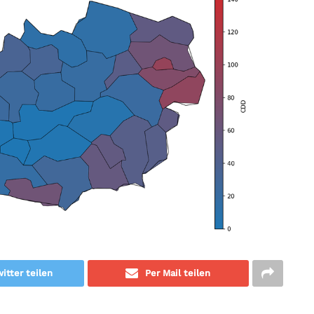
itter teilen
Per Mail teilen