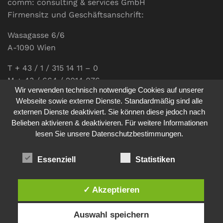
comm: consulting & services GmbH
Firmensitz und Geschäftsanschrift:
Wasagasse 6/6
A-1090 Wien
T + 43 / 1 / 315 14 11 – 0
M + 43 / 664 / 2014 076
Wir verwenden technisch notwendige Cookies auf unserer
E-Mail:
office@communications.co.at
Webseite sowie externe Dienste. Standardmäßig sind alle
externen Dienste deaktiviert. Sie können diese jedoch nach
Homepage:
www.communications.co.at
Belieben aktivieren & deaktivieren. Für weitere Informationen
UID: ATU 811 196 56
lesen Sie unsere Datenschutzbestimmungen.
Vertretungsberechtigte Geschäftsführerin:
Sabine Pöhacker MSc.
Essenziell
Statistiken
✓ Akzeptieren
Impressum
Datenschutz
Auswahl speichern