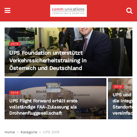
2019
UPS Foundation unterstützt
Verkehrssicherheitstraining in
Österreich und Deutschland
2019
2019
UPS und H
UPS Flight Forward erhält erste
die Integra
vollständige FAA-Zulassung als
Standorte 
Drohnenfluggesellschaft
vereinfach
Home
Kategorie
UPS 2019