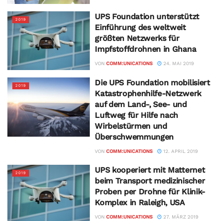
UPS Foundation unterstützt
2019
Einführung des weltweit
größten Netzwerks für
Impfstoffdrohnen in Ghana
VON
COMM:UNICATIONS
24. MAI 2019
Die UPS Foundation mobilisiert
2019
Katastrophenhilfe-Netzwerk
auf dem Land-, See- und
Luftweg für Hilfe nach
Wirbelstürmen und
Überschwemmungen
VON
COMM:UNICATIONS
12. APRIL 2019
UPS kooperiert mit Matternet
2019
beim Transport medizinischer
Proben per Drohne für Klinik-
Komplex in Raleigh, USA
VON
COMM:UNICATIONS
27. MÄRZ 2019