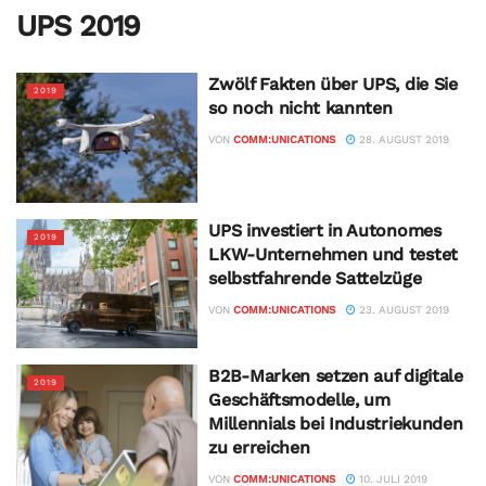
UPS 2019
Zwölf Fakten über UPS, die Sie
2019
so noch nicht kannten
VON
COMM:UNICATIONS
28. AUGUST 2019
UPS investiert in Autonomes
2019
LKW-Unternehmen und testet
selbstfahrende Sattelzüge
VON
COMM:UNICATIONS
23. AUGUST 2019
B2B-Marken setzen auf digitale
2019
Geschäftsmodelle, um
Millennials bei Industriekunden
zu erreichen
VON
COMM:UNICATIONS
10. JULI 2019