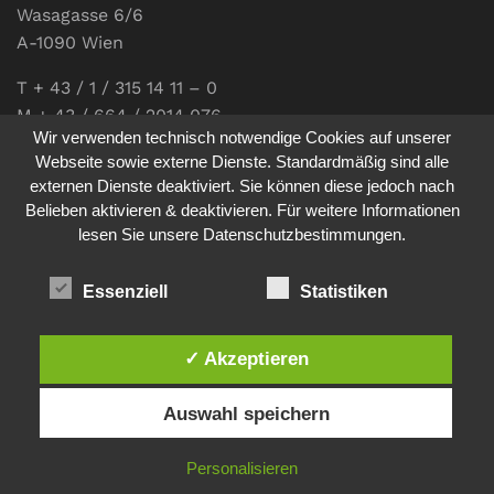
Wasagasse 6/6
A-1090 Wien
T + 43 / 1 / 315 14 11 – 0
M + 43 / 664 / 2014 076
Wir verwenden technisch notwendige Cookies auf unserer
E-Mail:
office@communications.co.at
Webseite sowie externe Dienste. Standardmäßig sind alle
externen Dienste deaktiviert. Sie können diese jedoch nach
Homepage:
www.communications.co.at
Belieben aktivieren & deaktivieren. Für weitere Informationen
UID: ATU 811 196 56
lesen Sie unsere Datenschutzbestimmungen.
Vertretungsberechtigte Geschäftsführerin:
Sabine Pöhacker MSc.
Essenziell
Statistiken
✓ Akzeptieren
Impressum
Datenschutz
Auswahl speichern
© 2026
comm:unications
- Wir bringen Kommunikation auf
Personalisieren
den Punkt. - Site made by
sfe