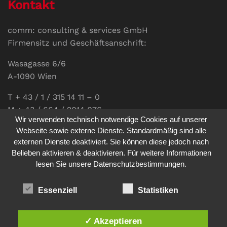
Kontakt
comm: consulting & services GmbH
Firmensitz und Geschäftsanschrift:
Wasagasse 6/6
A-1090 Wien
T + 43 / 1 / 315 14 11 – 0
M + 43 / 664 / 2014 076
Wir verwenden technisch notwendige Cookies auf unserer
E-Mail:
office@communications.co.at
Webseite sowie externe Dienste. Standardmäßig sind alle
externen Dienste deaktiviert. Sie können diese jedoch nach
Homepage:
www.communications.co.at
Belieben aktivieren & deaktivieren. Für weitere Informationen
UID: ATU 811 196 56
lesen Sie unsere Datenschutzbestimmungen.
Vertretungsberechtigte Geschäftsführerin:
Sabine Pöhacker MSc.
Essenziell
Statistiken
✓ Akzeptieren