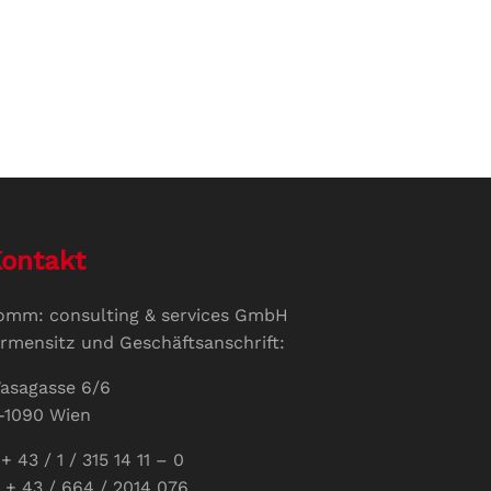
ontakt
omm: consulting & services GmbH
irmensitz und Geschäftsanschrift:
asagasse 6/6
-1090 Wien
+ 43 / 1 / 315 14 11 – 0
 + 43 / 664 / 2014 076