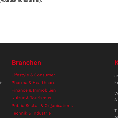
Abdruck honorarfrei):
Branchen
K
Lifestyle & Consumer
c
e
F
Pharma & Healthcare
Finance & Immobilien
W
Kultur & Tourismus
A
Public Sector & Organisations
T 
Technik & Industrie
M