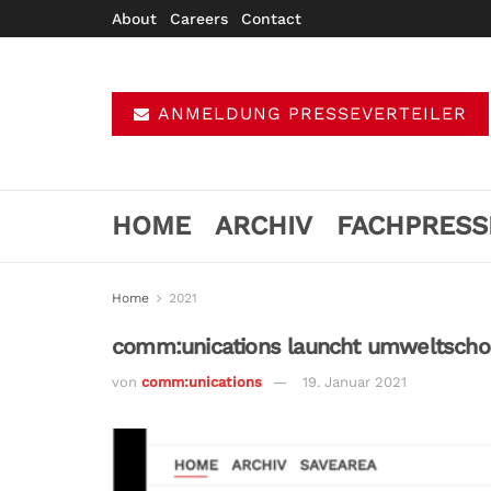
About
Careers
Contact
ANMELDUNG PRESSEVERTEILER
HOME
ARCHIV
FACHPRESS
Home
2021
comm:unications launcht umweltscho
von
comm:unications
19. Januar 2021