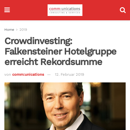
Home
2019
Crowdinvesting:
Falkensteiner Hotelgruppe
erreicht Rekordsumme
von
comm:unications
12. Februar 2019