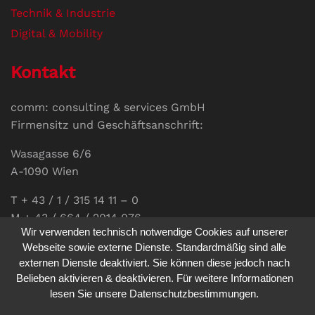
Technik & Industrie
Digital & Mobility
Kontakt
comm: consulting & services GmbH
Firmensitz und Geschäftsanschrift:
Wasagasse 6/6
A-1090 Wien
T + 43 / 1 / 315 14 11 – 0
M + 43 / 664 / 2014 076
Wir verwenden technisch notwendige Cookies auf unserer
E-Mail:
office@communications.co.at
Webseite sowie externe Dienste. Standardmäßig sind alle
externen Dienste deaktiviert. Sie können diese jedoch nach
Homepage:
www.communications.co.at
Belieben aktivieren & deaktivieren. Für weitere Informationen
UID: ATU 811 196 56
lesen Sie unsere Datenschutzbestimmungen.
Vertretungsberechtigte Geschäftsführerin: