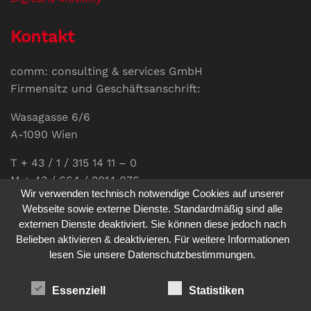
Kontakt
comm: consulting & services GmbH
Firmensitz und Geschäftsanschrift:
Wasagasse 6/6
A-1090 Wien
T + 43 / 1 / 315 14 11 – 0
M + 43 / 664 / 2014 076
Wir verwenden technisch notwendige Cookies auf unserer
E-Mail:
office@communications.co.at
Webseite sowie externe Dienste. Standardmäßig sind alle
externen Dienste deaktiviert. Sie können diese jedoch nach
Homepage:
www.communications.co.at
Belieben aktivieren & deaktivieren. Für weitere Informationen
UID: ATU 811 196 56
lesen Sie unsere Datenschutzbestimmungen.
Vertretungsberechtigte Geschäftsführerin:
Sabine Pöhacker MSc.
Essenziell
Statistiken