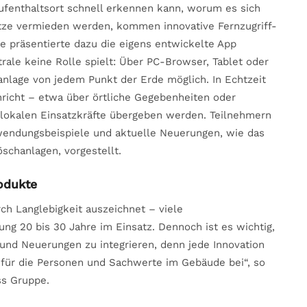
ufenthaltsort schnell erkennen kann, worum es sich
ätze vermieden werden, kommen innovative Fernzugriff-
 präsentierte dazu die eigens entwickelte App
rale keine Rolle spielt: Über PC-Browser, Tablet oder
nlage von jedem Punkt der Erde möglich. In Echtzeit
richt – etwa über örtliche Gegebenheiten oder
 lokalen Einsatzkräfte übergeben werden. Teilnehmern
endungsbeispiele und aktuelle Neuerungen, wie das
schanlagen, vorgestellt.
rodukte
rch Langlebigkeit auszeichnet – viele
ng 20 bis 30 Jahre im Einsatz. Dennoch ist es wichtig,
und Neuerungen zu integrieren, denn jede Innovation
t für die Personen und Sachwerte im Gebäude bei“, so
ss Gruppe.