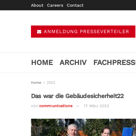
About
Careers
Contact
ANMELDUNG PRESSEVERTEILER
HOME
ARCHIV
FACHPRESS
Home
2022
Das war die Gebäudesicherheit22
von
comm:unications
17. März 2022