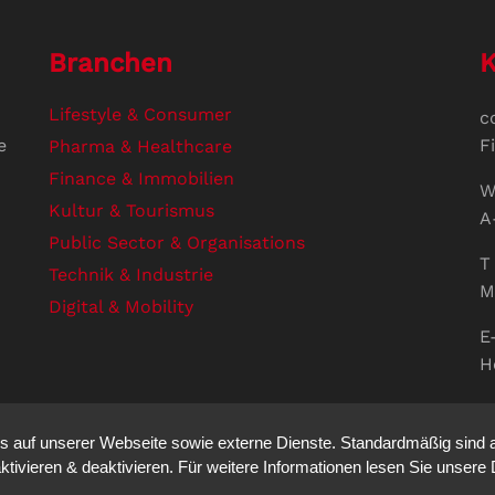
Branchen
K
Lifestyle & Consumer
c
e
F
Pharma & Healthcare
Finance & Immobilien
W
Kultur & Tourismus
A
Public Sector & Organisations
T 
Technik & Industrie
M
Digital & Mobility
E
H
U
V
auf unserer Webseite sowie externe Dienste. Standardmäßig sind all
S
ktivieren & deaktivieren. Für weitere Informationen lesen Sie unse