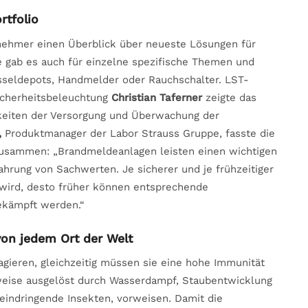
rtfolio
lnehmer einen Überblick über neueste Lösungen für
 gab es auch für einzelne spezifische Themen und
sseldepots, Handmelder oder Rauchschalter. LST-
icherheitsbeleuchtung
Christian Taferner
zeigte das
hkeiten der Versorgung und Überwachung der
,
Produktmanager der Labor Strauss Gruppe, fasste die
usammen: „Brandmeldeanlagen leisten einen wichtigen
rung von Sachwerten. Je sicherer und je frühzeitiger
 wird, desto früher können entsprechende
ekämpft werden.“
von jedem Ort der Welt
gieren, gleichzeitig müssen sie eine hohe Immunität
weise ausgelöst durch Wasserdampf, Staubentwicklung
 eindringende Insekten, vorweisen. Damit die