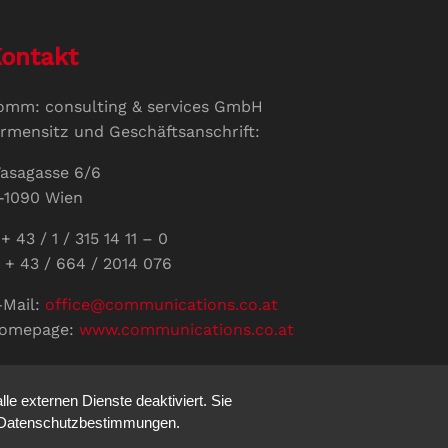
ontakt
omm: consulting & services GmbH
irmensitz und Geschäftsanschrift:
asagasse 6/6
-1090 Wien
+ 43 / 1 / 315 14 11 – 0
 + 43 / 664 / 2014 076
-Mail:
office@communications.co.at
omepage:
www.communications.co.at
ID: ATU 811 196 56
ertretungsberechtigte Geschäftsführerin:
e externen Dienste deaktiviert. Sie
abine Pöhacker MSc.
re Datenschutzbestimmungen.