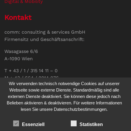
Digital & Mobility
Kontakt
comm: consulting & services GmbH
Firmensitz und Geschäftsanschrift:
Wasagasse 6/6
A-1090 Wien
T + 43 / 1 / 315 14 11 – 0
M + 43 / 664 / 2014 076
Wir verwenden technisch notwendige Cookies auf unserer
E-Mail:
office@communications.co.at
Webseite sowie externe Dienste. Standardmäßig sind alle
externen Dienste deaktiviert. Sie können diese jedoch nach
Homepage:
www.communications.co.at
Belieben aktivieren & deaktivieren. Für weitere Informationen
UID: ATU 811 196 56
lesen Sie unsere Datenschutzbestimmungen.
Vertretungsberechtigte Geschäftsführerin:
Sabine Pöhacker MSc.
Essenziell
Statistiken