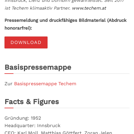
Innsbruck, Lienz und Dornbirn gewährleistet. Seit 2017
ist Techem klimaaktiv Partner.
www.techem.at
Pressemeldung und druckfähiges Bildmaterial (Abdruck
honorarfrei):
DOWNLOAD
Basispressemappe
Zur
Basispressemappe Techem
Facts & Figures
Gründung: 1952
Headquarter: Innsbruck
CEO: Karl Moll, Matthias Göttfert, Zoran Jelen