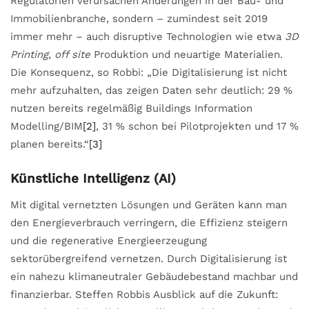
Regulatorien verursachen Änderungen in der Bau- und
Immobilienbranche, sondern – zumindest seit 2019
immer mehr – auch disruptive Technologien wie etwa
3D
Printing
,
off site
Produktion und neuartige Materialien.
Die Konsequenz, so Robbi: „Die Digitalisierung ist nicht
mehr aufzuhalten, das zeigen Daten sehr deutlich: 29 %
nutzen bereits regelmäßig Buildings Information
Modelling/BIM
[2]
, 31 % schon bei Pilotprojekten und 17 %
planen bereits.“
[3]
Künstliche Intelligenz (AI)
Mit digital vernetzten Lösungen und Geräten kann man
den Energieverbrauch verringern, die Effizienz steigern
und die regenerative Energieerzeugung
sektorübergreifend vernetzen. Durch Digitalisierung ist
ein nahezu klimaneutraler Gebäudebestand machbar und
finanzierbar. Steffen Robbis Ausblick auf die Zukunft: