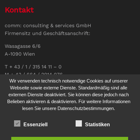
Kontakt
comm: consulting & services GmbH
Firmensitz und Geschäftsanschrift:
Wasagasse 6/6
A-1090 Wien
T + 43 / 1 / 315 14 11 – 0
M + 43 / 664 / 2014 076
Wir verwenden technisch notwendige Cookies auf unserer
E-Mail:
office@communications.co.at
Webseite sowie externe Dienste. Standardmäßig sind alle
externen Dienste deaktiviert. Sie können diese jedoch nach
Homepage:
www.communications.co.at
Belieben aktivieren & deaktivieren. Für weitere Informationen
UID: ATU 811 196 56
lesen Sie unsere Datenschutzbestimmungen.
Vertretungsberechtigte Geschäftsführerin:
Sabine Pöhacker MSc.
Essenziell
Statistiken