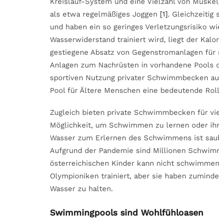
Kreislauf-System und eine Vielzahl von Muskel
als etwa regelmäßiges Joggen
[1]
. Gleichzeiti
und haben ein so geringes Verletzungsrisiko w
Wasserwiderstand trainiert wird, liegt der Kal
gestiegene Absatz von Gegenstromanlagen für n
Anlagen zum Nachrüsten in vorhandene Pools 
sportiven Nutzung privater Schwimmbecken aus
Pool für Ältere Menschen eine bedeutende Roll
Zugleich bieten private Schwimmbecken für vie
Möglichkeit, um Schwimmen zu lernen oder ih
Wasser zum Erlernen des Schwimmens ist saube
Aufgrund der Pandemie sind Millionen Schwimm
österreichischen Kinder kann nicht schwimme
Olympioniken trainiert, aber sie haben zuminde
Wasser zu halten.
Swimmingpools sind Wohlfühloasen