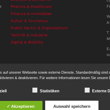
c
e
F
Pharma & Healthcare
Finance & Immobilien
W
Kultur & Tourismus
A
Public Sector & Organisations
T 
Technik & Industrie
M
Digital & Mobility
E
H
U
V
auf unserer Webseite sowie externe Dienste. Standardmäßig sind all
S
ktivieren & deaktivieren. Für weitere Informationen lesen Sie unse
iell
Statistiken
Externe D
ation auf den Punkt. - Site made by
sfe
✓ Akzeptieren
Auswahl speichern