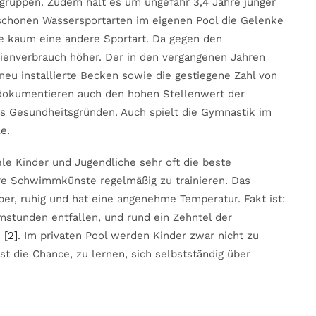
gruppen. Zudem hält es um ungefähr 3,4 Jahre jünger
g schonen Wassersportarten im eigenen Pool die Gelenke
ie kaum eine andere Sportart. Da gegen den
orienverbrauch höher. Der in den vergangenen Jahren
eu installierte Becken sowie die gestiegene Zahl von
dokumentieren auch den hohen Stellenwert der
 Gesundheitsgründen. Auch spielt die Gymnastik im
e.
le Kinder und Jugendliche sehr oft die beste
re Schwimmkünste regelmäßig zu trainieren. Das
r, ruhig und hat eine angenehme Temperatur. Fakt ist:
stunden entfallen, und rund ein Zehntel der
n
[2]
. Im privaten Pool werden Kinder zwar nicht zu
st die Chance, zu lernen, sich selbstständig über