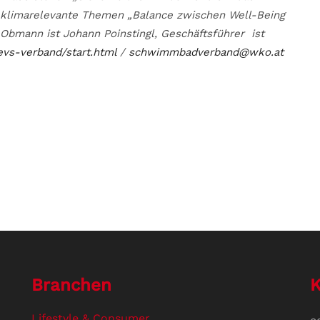
klimarelevante Themen „Balance zwischen Well-Being
bmann ist Johann Poinstingl, Geschäftsführer ist
evs-verband/start.html
/
schwimmbadverband@wko.at
Branchen
K
Lifestyle & Consumer