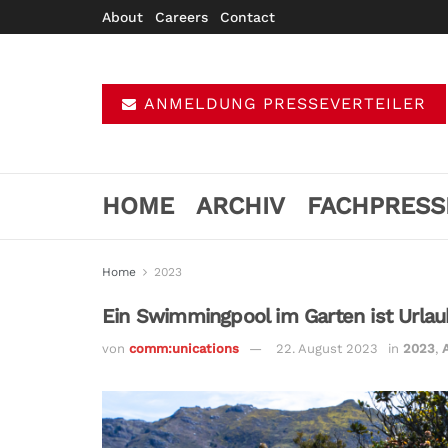
About
Careers
Contact
ANMELDUNG PRESSEVERTEILER
HOME
ARCHIV
FACHPRESS
Home
2023
Ein Swimmingpool im Garten ist Urla
von
comm:unications
22. August 2023
in
2023
,