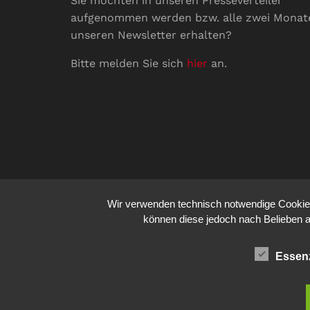
Sie möchten in unseren Presseverteiler
aufgenommen werden bzw. alle zwei Monat
unseren Newsletter erhalten?
Bitte melden Sie sich
hier
an.
Wir verwenden technisch notwendige Cookies 
können diese jedoch nach Belieben a
Essenz
© 2026
comm:unications
- Wir bringen Kommunik