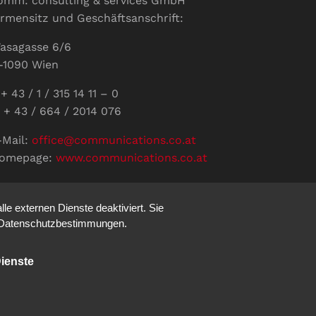
omm: consulting & services GmbH
irmensitz und Geschäftsanschrift:
asagasse 6/6
-1090 Wien
+ 43 / 1 / 315 14 11 – 0
 + 43 / 664 / 2014 076
-Mail:
office@communications.co.at
omepage:
www.communications.co.at
ID: ATU 811 196 56
ertretungsberechtigte Geschäftsführerin:
e externen Dienste deaktiviert. Sie
abine Pöhacker MSc.
re Datenschutzbestimmungen.
ienste
Impressum
Datenschutz