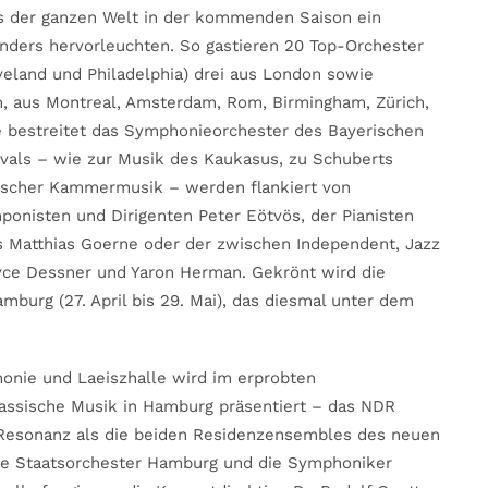
us der ganzen Welt in der kommenden Saison ein
ders hervorleuchten. So gastieren 20 Top-Orchester
veland und Philadelphia) drei aus London sowie
, aus Montreal, Amsterdam, Rom, Birmingham, Zürich,
de bestreitet das Symphonieorchester des Bayerischen
als – wie zur Musik des Kaukasus, zu Schuberts
ischer Kammermusik – werden flankiert von
ponisten und Dirigenten Peter Eötvös, der Pianisten
ns Matthias Goerne oder der zwischen Independent, Jazz
ryce Dessner und Yaron Herman. Gekrönt wird die
mburg (27. April bis 29. Mai), das diesmal unter dem
onie und Laeiszhalle wird im erprobten
assische Musik in Hamburg präsentiert – das NDR
Resonanz als die beiden Residenzensembles des neuen
he Staatsorchester Hamburg und die Symphoniker