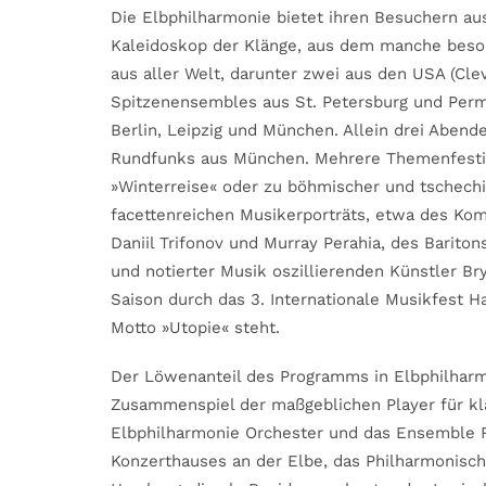
Die Elbphilharmonie bietet ihren Besuchern a
Kaleidoskop der Klänge, aus dem manche beson
aus aller Welt, darunter zwei aus den USA (Cle
Spitzenensembles aus St. Petersburg und Perm
Berlin, Leipzig und München. Allein drei Aben
Rundfunks aus München. Mehrere Themenfestiv
»Winterreise« oder zu böhmischer und tschech
facettenreichen Musikerporträts, etwa des Kom
Daniil Trifonov und Murray Perahia, des Barito
und notierter Musik oszillierenden Künstler B
Saison durch das 3. Internationale Musikfest Ha
Motto »Utopie« steht.
Der Löwenanteil des Programms in Elbphilharm
Zusammenspiel der maßgeblichen Player für kl
Elbphilharmonie Orchester und das Ensemble 
Konzerthauses an der Elbe, das Philharmonisc