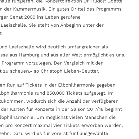
alle fungieren, die Konzertdirektion Dr. Rudolf Goette
n der Kammermusik. Ein gutes Drittel des Programms
rger Senat 2009 ins Leben gerufene
Laeiszhalle. Sie steht von Anbeginn unter der
r
.
und Laeiszhalle wird deutlich umfangreicher als
esse aus Hamburg und aus aller Welt ermöglicht es uns,
es Programm vorzulegen. Den Vergleich mit den
 zu scheuen.« so Christoph Lieben-Seutter.
en Run auf Tickets in der Elbphilharmonie gegeben.
lbphilharmonie rund 850.000 Tickets aufgelegt. Im
zukommen, wodurch sich die Anzahl der verfügbaren
der Karten für Konzerte in der Saison 2017/18 beginnt
lbphilharmonie. Um möglichst vielen Menschen die
en pro Konzert maximal vier Tickets erworben werden,
zehn. Dazu wird es für vorerst fünf ausgewählte