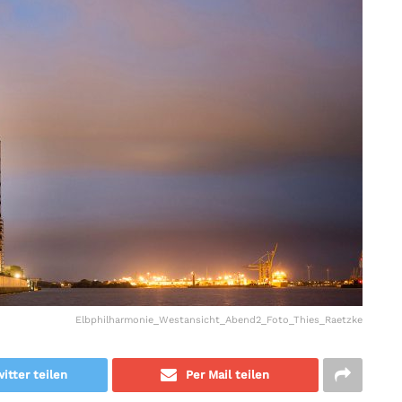
Elbphilharmonie_Westansicht_Abend2_Foto_Thies_Raetzke
itter teilen
Per Mail teilen