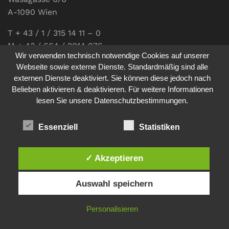
A-1090 Wien
T + 43 / 1 / 315 14 11 – 0
M + 43 / 664 / 2014 076
Wir verwenden technisch notwendige Cookies auf unserer
E-Mail:
office@communications.co.at
Webseite sowie externe Dienste. Standardmäßig sind alle
externen Dienste deaktiviert. Sie können diese jedoch nach
Homepage:
www.communications.co.at
Belieben aktivieren & deaktivieren. Für weitere Informationen
UID: ATU 811 196 56
lesen Sie unsere Datenschutzbestimmungen.
Vertretungsberechtigte Geschäftsführerin:
Sabine Pöhacker MSc.
Essenziell
Statistiken
✓ Akzeptieren
Impressum
Datenschutz
Auswahl speichern
© 2026
comm:unications
- Wir bringen Kommunikation auf
Personalisieren
den Punkt. - Site made by
sfe