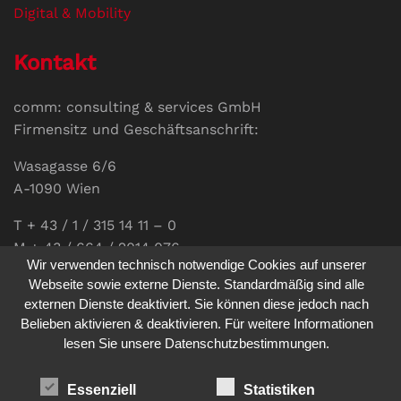
Digital & Mobility
Kontakt
comm: consulting & services GmbH
Firmensitz und Geschäftsanschrift:
Wasagasse 6/6
A-1090 Wien
T + 43 / 1 / 315 14 11 – 0
M + 43 / 664 / 2014 076
Wir verwenden technisch notwendige Cookies auf unserer
E-Mail:
office@communications.co.at
Webseite sowie externe Dienste. Standardmäßig sind alle
externen Dienste deaktiviert. Sie können diese jedoch nach
Homepage:
www.communications.co.at
Belieben aktivieren & deaktivieren. Für weitere Informationen
UID: ATU 811 196 56
lesen Sie unsere Datenschutzbestimmungen.
Vertretungsberechtigte Geschäftsführerin:
Sabine Pöhacker MSc.
Essenziell
Statistiken