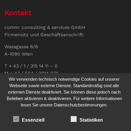
Kontakt
comm: consulting & services GmbH
Firmensitz und Geschäftsanschrift:
Wasagasse 6/6
A-1090 Wien
T + 43 / 1 / 315 14 11 – 0
M + 43 / 664 / 2014 076
Wir verwenden technisch notwendige Cookies auf unserer
E-Mail:
office@communications.co.at
Webseite sowie externe Dienste. Standardmäßig sind alle
externen Dienste deaktiviert. Sie können diese jedoch nach
Homepage:
www.communications.co.at
Belieben aktivieren & deaktivieren. Für weitere Informationen
UID: ATU 811 196 56
lesen Sie unsere Datenschutzbestimmungen.
Vertretungsberechtigte Geschäftsführerin:
Sabine Pöhacker MSc.
Essenziell
Statistiken