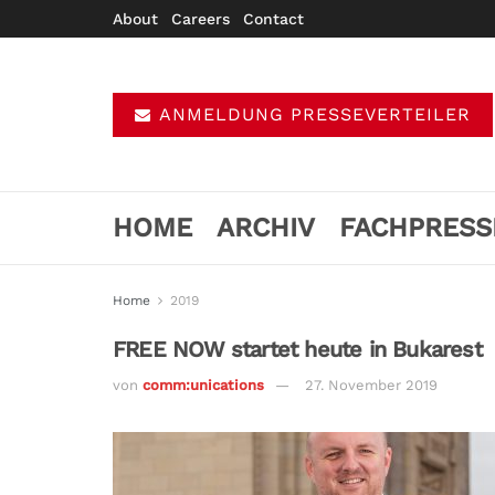
About
Careers
Contact
ANMELDUNG PRESSEVERTEILER
HOME
ARCHIV
FACHPRESS
Home
2019
FREE NOW startet heute in Bukarest
von
comm:unications
27. November 2019