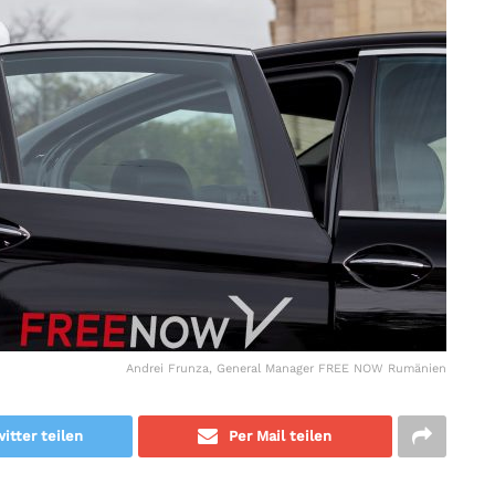
Andrei Frunza, General Manager FREE NOW Rumänien
itter teilen
Per Mail teilen