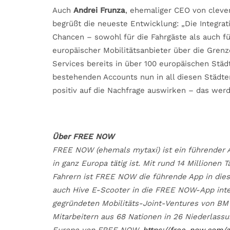
Auch
Andrei Frunza
, ehemaliger CEO von clev
begrüßt die neueste Entwicklung: „Die Integra
Chancen – sowohl für die Fahrgäste als auch f
europäischer Mobilitätsanbieter über die Gren
Services bereits in über 100 europäischen Städ
bestehenden Accounts nun in all diesen Städte
positiv auf die Nachfrage auswirken – das wer
Über FREE NOW
FREE NOW (ehemals mytaxi) ist ein führender An
in ganz Europa tätig ist. Mit rund 14 Millionen 
Fahrern ist FREE NOW die führende App in dies
auch Hive E-Scooter in die FREE NOW-App inte
gegründeten Mobilitäts-Joint-Ventures von B
Mitarbeitern aus 68 Nationen in 26 Niederlassu
Europe von FREE NOW.
https://free-now.com/a