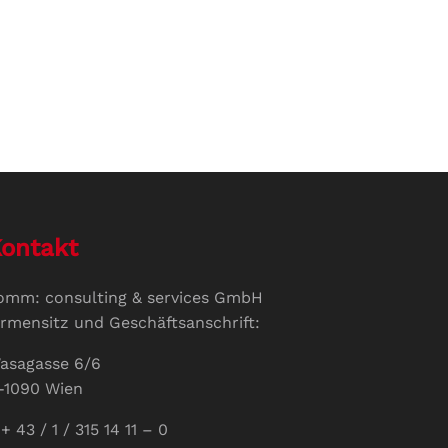
ontakt
omm: consulting & services GmbH
irmensitz und Geschäftsanschrift:
asagasse 6/6
-1090 Wien
+ 43 / 1 / 315 14 11 – 0