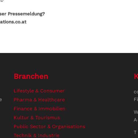
eser Pressemeldung?
ations.co.at
Branchen
K
Lifestyle & Consumer
c
e
F
Pharma & Healthcare
Finance & Immobilien
W
Kultur & Tourismus
A
Public Sector & Organisations
T 
Technik & Industrie