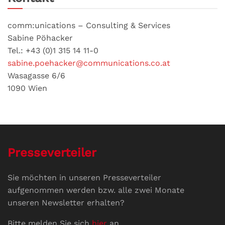
comm:unications – Consulting & Services
Sabine Pöhacker
Tel.: +43 (0)1 315 14 11-0
sabine.poehacker@communications.co.at
Wasagasse 6/6
1090 Wien
Presseverteiler
Sie möchten in unseren Presseverteiler
aufgenommen werden bzw. alle zwei Monate
unseren Newsletter erhalten?
Bitte melden Sie sich
hier
an.