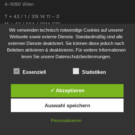
A-1090 Wien
T + 43 / 1 / 315 14 11 – 0
M + 43 / 664 / 2014 076
Wir verwenden technisch notwendige Cookies auf unserer
E-Mail:
office@communications.co.at
Webseite sowie externe Dienste. Standardmäßig sind alle
externen Dienste deaktiviert. Sie können diese jedoch nach
Homepage:
www.communications.co.at
Belieben aktivieren & deaktivieren. Für weitere Informationen
UID: ATU 811 196 56
lesen Sie unsere Datenschutzbestimmungen.
Vertretungsberechtigte Geschäftsführerin:
Sabine Pöhacker MSc.
Essenziell
Statistiken
✓ Akzeptieren
Impressum
Datenschutz
Auswahl speichern
© 2026
comm:unications
- Wir bringen Kommunikation auf
Personalisieren
den Punkt. - Site made by
sfe