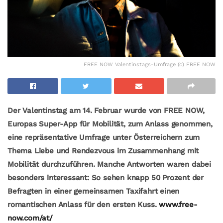
FREE NOW Valentinstags-Umfrage (c) FREE NOW
Der Valentinstag am 14. Februar wurde von FREE NOW,
Europas Super-App für Mobilität, zum Anlass genommen,
eine
repräsentative
Umfrage unter
Österreichern
zum
Thema Liebe und Rendezvous im Zusammenhang mit
Mobilität durchzuführen
.
Manche Antworten waren
dabei
besonders interessant: So
sehen
knapp 50
Prozent
der
Befragten
in
eine
r
gemeinsame
n
Taxifahrt
einen
romantischen Anlass für den ersten Kuss.
www.free-
now.com/at/