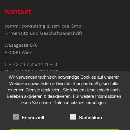
Kontakt
comm: consulting & services GmbH
Firmensitz und Geschäftsanschrift:
Wasagasse 6/6
A-1090 Wien
T + 43 / 1 / 315 14 11 – 0
M + 43 / 664 / 2014 076
Wir verwenden technisch notwendige Cookies auf unserer
E-Mail:
office@communications.co.at
Webseite sowie externe Dienste. Standardmäßig sind alle
externen Dienste deaktiviert. Sie können diese jedoch nach
Homepage:
www.communications.co.at
Belieben aktivieren & deaktivieren. Für weitere Informationen
UID: ATU 811 196 56
lesen Sie unsere Datenschutzbestimmungen.
Vertretungsberechtigte Geschäftsführerin:
Sabine Pöhacker MSc.
Essenziell
Statistiken