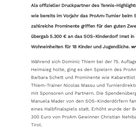
Als offizieller Druckpartner des Tennis-Highligh
wie bereits im Vorjahr das ProAm-Turnier beim S
zahlreiche Prominente griffen für den guten Zw
übergab 5.300 € an das SOS-Kinderdorf Imst in T
Wohneinheiten für 18 Kinder und Jugendliche.
w
Während sich Dominic Thiem bei der 75. Auflag
Heimsieg holte, ging es den Spielern des ProA
Barbara Schett und Prominente wie Kabarettist
Thiem-Trainer Nicolas Massu und Turnierdirek
mit Sponsoren und Partnern. Die Spendenüberga
Manuela Mader von den SOS-Kinderdörfern fand
eines Halbfinalspiels statt. Erhöht wurde der 
300 Euro von ProAm Gewinner Christian Nehiba
Tirol.