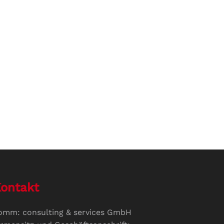
ontakt
omm: consulting & services GmbH