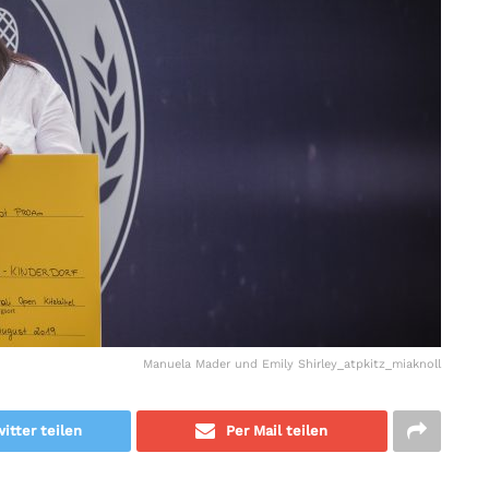
Manuela Mader und Emily Shirley_atpkitz_miaknoll
itter teilen
Per Mail teilen