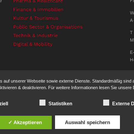
e
F
Pharma & Healthcare
Finance & Immobilien
W
Kultur & Tourismus
A
Public Sector & Organisations
T 
Technik & Industrie
M
Digital & Mobility
E
H
U
V
auf unserer Webseite sowie externe Dienste. Standardmäßig sind all
S
ktivieren & deaktivieren. Für weitere Informationen lesen Sie unse
iell
Statistiken
Externe D
ation auf den Punkt. - Site made by
sfe
✓ Akzeptieren
Auswahl speichern