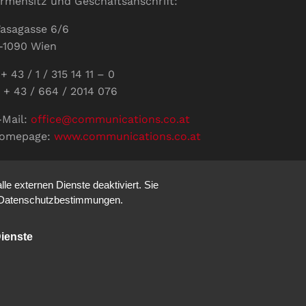
irmensitz und Geschäftsanschrift:
asagasse 6/6
-1090 Wien
+ 43 / 1 / 315 14 11 – 0
 + 43 / 664 / 2014 076
-Mail:
office@communications.co.at
omepage:
www.communications.co.at
ID: ATU 811 196 56
ertretungsberechtigte Geschäftsführerin:
e externen Dienste deaktiviert. Sie
abine Pöhacker MSc.
re Datenschutzbestimmungen.
ienste
Impressum
Datenschutz