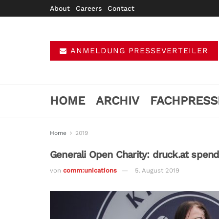
About
Careers
Contact
ANMELDUNG PRESSEVERTEILER
HOME
ARCHIV
FACHPRESS
Home
2019
Generali Open Charity: druck.at spen
von
comm:unications
5. August 2019