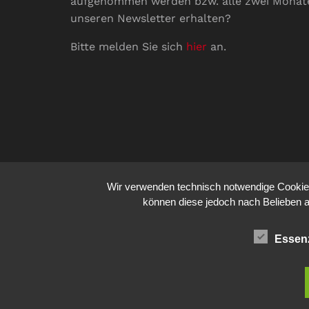
aufgenommen werden bzw. alle zwei Monat
unseren Newsletter erhalten?
Bitte melden Sie sich
hier
an.
Wir verwenden technisch notwendige Cookies 
können diese jedoch nach Belieben a
Essenz
© 2026
comm:unications
- Wir bringen Kommunik