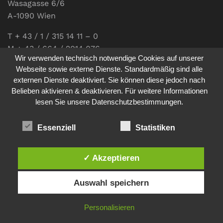
Wasagasse 6/6
A-1090 Wien
T + 43 / 1 / 315 14 11 – 0
M + 43 / 664 / 2014 076
Wir verwenden technisch notwendige Cookies auf unserer
E-Mail:
office@communications.co.at
Webseite sowie externe Dienste. Standardmäßig sind alle
externen Dienste deaktiviert. Sie können diese jedoch nach
Homepage:
www.communications.co.at
Belieben aktivieren & deaktivieren. Für weitere Informationen
UID: ATU 811 196 56
lesen Sie unsere Datenschutzbestimmungen.
Vertretungsberechtigte Geschäftsführerin:
Sabine Pöhacker MSc.
Essenziell
Statistiken
✓ Akzeptieren
Impressum
Datenschutz
Auswahl speichern
© 2026
comm:unications
- Wir bringen Kommunikation auf
Personalisieren
den Punkt. - Site made by
sfe