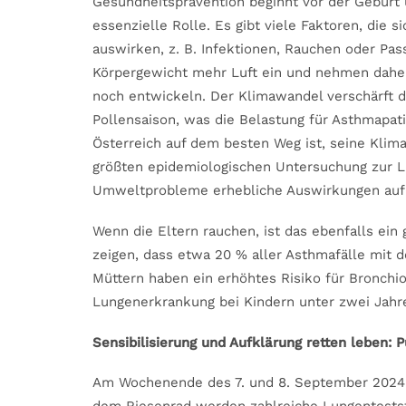
Gesundheitsprävention beginnt vor der Geburt 
essenzielle Rolle. Es gibt viele Faktoren, die 
auswirken, z. B. Infektionen, Rauchen oder P
Körpergewicht mehr Luft ein und nehmen daher
noch entwickeln. Der Klimawandel verschärft d
Pollensaison, was die Belastung für Asthmapat
Österreich auf dem besten Weg ist, seine Klima
größten epidemiologischen Untersuchung zur Lu
Umweltprobleme erhebliche Auswirkungen auf 
Wenn die Eltern rauchen, ist das ebenfalls ein
zeigen, dass etwa 20 % aller Asthmafälle mi
Müttern haben ein erhöhtes Risiko für Bronchiol
Lungenerkrankung bei Kindern unter zwei Jahre
Sensibilisierung und Aufklärung retten leben:
Am Wochenende des 7. und 8. September 2024 