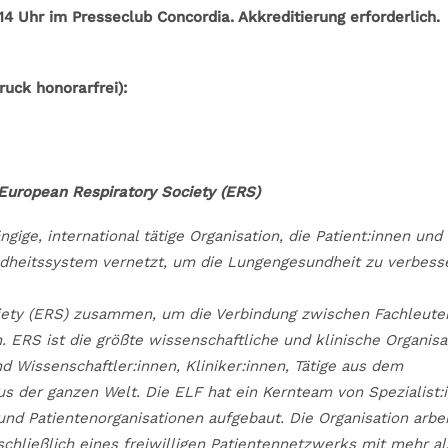
 Uhr im Presseclub Concordia. Akkreditierung erforderlich.
ruck honorarfrei):
European Respiratory Society (ERS)
ge, international tätige Organisation, die Patient:innen und 
ndheitssystem vernetzt, um die Lungengesundheit zu verbess
ciety (ERS) zusammen, um die Verbindung zwischen Fachleute
ERS ist die größte wissenschaftliche und klinische Organisa
d Wissenschaftler:innen, Kliniker:innen, Tätige aus dem
s der ganzen Welt. Die ELF hat ein Kernteam von Spezialist:
nd Patientenorganisationen aufgebaut. Die Organisation arbei
hließlich eines freiwilligen Patientennetzwerks mit mehr al