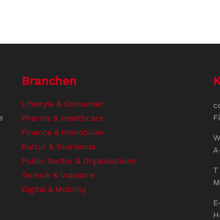
Branchen
K
Lifestyle & Consumer
c
e
F
Pharma & Healthcare
Finance & Immobilien
W
Kultur & Tourismus
A
Public Sector & Organisations
T 
Technik & Industrie
M
Digital & Mobility
E
H