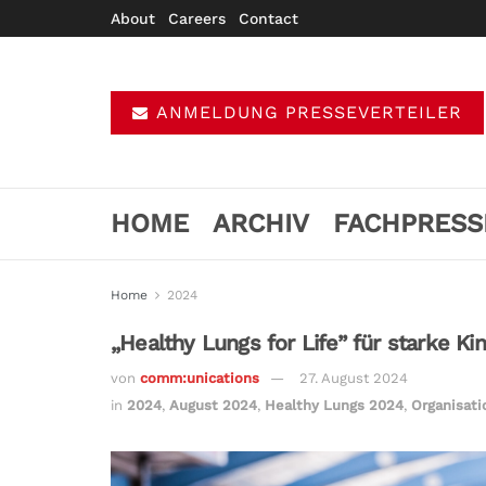
About
Careers
Contact
ANMELDUNG PRESSEVERTEILER
HOME
ARCHIV
FACHPRESS
Home
2024
„Healthy Lungs for Life” für starke Ki
von
comm:unications
27. August 2024
in
2024
,
August 2024
,
Healthy Lungs 2024
,
Organisat