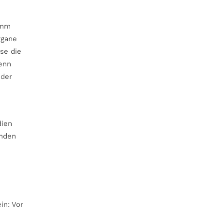
amm
rgane
se die
wenn
 der
dien
enden
in: Vor