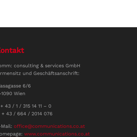
ontakt
omm: consulting & services GmbH
irmensitz und Geschäftsanschrift:
asagasse 6/6
-1090 Wien
+ 43 / 1 / 315 14 11 – 0
 + 43 / 664 / 2014 076
-Mail:
office@communications.co.at
omepage:
www.communications.co.at