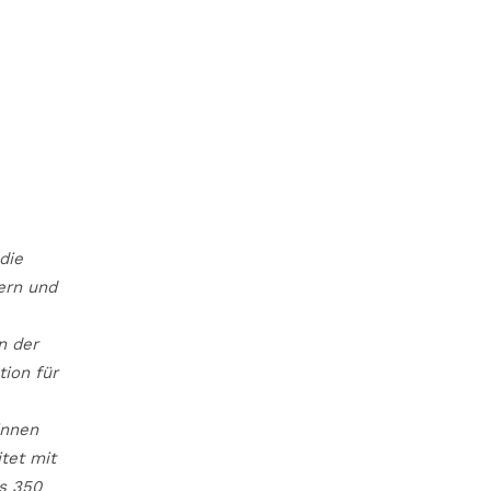
die
ern und
n der
tion für
innen
tet mit
s 350