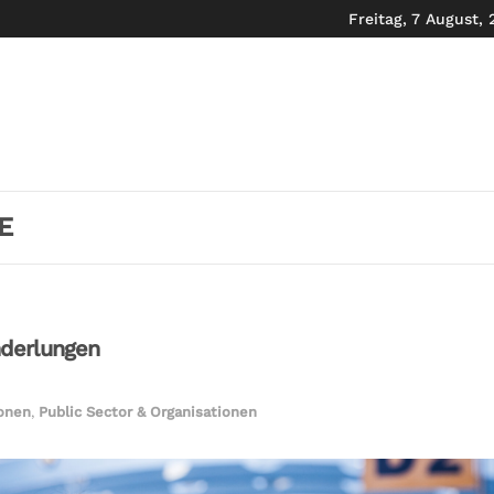
Freitag, 7 August,
E
nderlungen
ionen
,
Public Sector & Organisationen