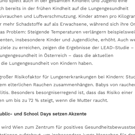
und spielt auch in der gesamten Kindheit und Jugend eine
sich bereits in der frühen Kindheit auf die Lungengesundheit
assivrauchen und Luftverschmutzung. Kinder atmen pro Kilogr
 mehr Schadstoffe auf als Erwachsene, während sich ihre O
as Problem: Steigende Temperaturen verlängern beispielswei
ienten, insbesondere Kinder und Jugendliche, erhöht. Auch 
ziele zu erreichen, zeigen die Ergebnisse der LEAD-Studie –
ngengesundheit in Österreich – dass die aktuellen
die Lungengesundheit von Kindern haben.
 großer Risikofaktor für Lungenerkrankungen bei Kindern: Stu
t dem elterlichen Rauchen zusammenhängen. Babys von rauch
itis. Besonders besorgniserregend ist, dass das Risiko einer
n um bis zu 72 % steigt, wenn die Mutter raucht.
 Public- und School Days setzen Akzente
wird Wien zum Zentrum für positives Gesundheitsbewusstse