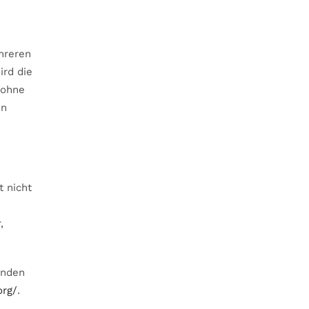
s
hreren
ird die
 ohne
en
t nicht
,
inden
org/
.