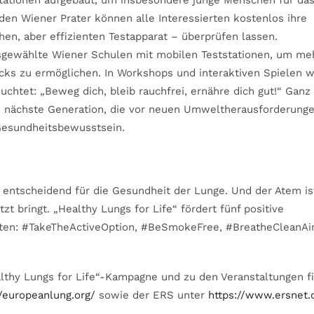
tationen aufgebaut, um insbesondere junge Menschen für da
 den Wiener Prater können alle Interessierten kostenlos ihre
en, aber effizienten Testapparat – überprüfen lassen.
sgewählte Wiener Schulen mit mobilen Teststationen, um me
ks zu ermöglichen. In Workshops und interaktiven Spielen w
chtet: „Beweg dich, bleib rauchfrei, ernähre dich gut!“ Ganz
die nächste Generation, die vor neuen Umweltherausforderung
Gesundheitsbewusstsein.
 entscheidend für die Gesundheit der Lunge. Und der Atem is
zt bringt. „Healthy Lungs for Life“ fördert fünf positive
lten: #TakeTheActiveOption, #BeSmokeFree, #BreatheCleanAir
thy Lungs for Life“-Kampagne und zu den Veranstaltungen f
//europeanlung.org/
sowie der ERS unter
https://www.ersnet.