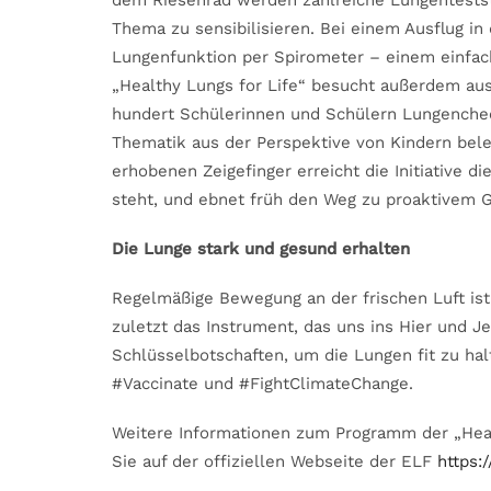
dem Riesenrad werden zahlreiche Lungentests
Thema zu sensibilisieren. Bei einem Ausflug in
Lungenfunktion per Spirometer – einem einfach
„Healthy Lungs for Life“ besucht außerdem au
hundert Schülerinnen und Schülern Lungenchec
Thematik aus der Perspektive von Kindern beleu
erhobenen Zeigefinger erreicht die Initiative 
steht, und ebnet früh den Weg zu proaktivem 
Die Lunge stark und gesund erhalten
Regelmäßige Bewegung an der frischen Luft ist
zuletzt das Instrument, das uns ins Hier und Jet
Schlüsselbotschaften, um die Lungen fit zu ha
#Vaccinate und #FightClimateChange.
Weitere Informationen zum Programm der „Heal
Sie auf der offiziellen Webseite der ELF
https: