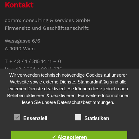
Kontakt
comm: consulting & services GmbH
Firmensitz und Geschäftsanschrift:
Wasagasse 6/6
A-1090 Wien
T + 43 / 1 / 315 14 11 – 0
M + 43 / 664 / 2014 076
Wir verwenden technisch notwendige Cookies auf unserer
E-Mail:
office@communications.co.at
Webseite sowie externe Dienste. Standardmäßig sind alle
externen Dienste deaktiviert. Sie können diese jedoch nach
Homepage:
www.communications.co.at
Belieben aktivieren & deaktivieren. Für weitere Informationen
UID: ATU 811 196 56
lesen Sie unsere Datenschutzbestimmungen.
Vertretungsberechtigte Geschäftsführerin:
Sabine Pöhacker MSc.
Essenziell
Statistiken
✓ Akzeptieren