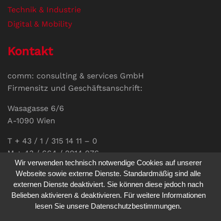
Technik & Industrie
Digital & Mobility
Kontakt
comm: consulting & services GmbH
Firmensitz und Geschäftsanschrift:
Wasagasse 6/6
A-1090 Wien
T + 43 / 1 / 315 14 11 – 0
M + 43 / 664 / 2014 076
Wir verwenden technisch notwendige Cookies auf unserer
E-Mail:
office@communications.co.at
Webseite sowie externe Dienste. Standardmäßig sind alle
externen Dienste deaktiviert. Sie können diese jedoch nach
Homepage:
www.communications.co.at
Belieben aktivieren & deaktivieren. Für weitere Informationen
UID: ATU 811 196 56
lesen Sie unsere Datenschutzbestimmungen.
Vertretungsberechtigte Geschäftsführerin: