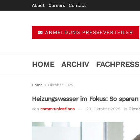
About
Careers
Contact
ANMELDUNG PRESSEVERTEILER
HOME
ARCHIV
FACHPRESS
Home
Oktober 2025
Heizungswasser im Fokus: So sparen
von
comm:unications
23. Oktober 2025
in
Okto