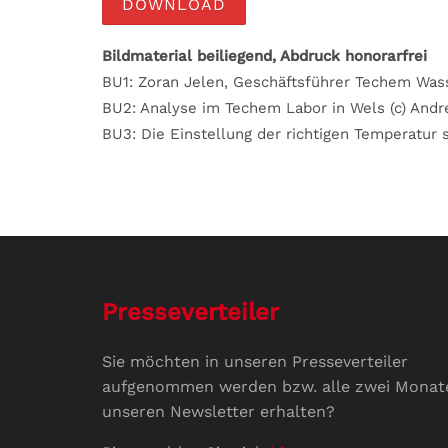
DOWNLOAD
Bildmaterial beiliegend, Abdruck honorarfrei
BU1: Zoran Jelen, Geschäftsführer Techem Wa
BU2: Analyse im Techem Labor in Wels (c) Andr
BU3: Die Einstellung der richtigen Temperatur
Presseverteiler
Sie möchten in unseren Presseverteiler
aufgenommen werden bzw. alle zwei Monat
unseren Newsletter erhalten?