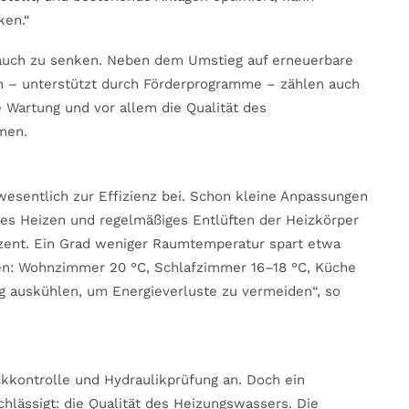
ken.“
rauch zu senken. Neben dem Umstieg auf erneuerbare
– unterstützt durch Förderprogramme – zählen auch
 Wartung und vor allem die Qualität des
men.
esentlich zur Effizienz bei. Schon kleine Anpassungen
iges Heizen und regelmäßiges Entlüften der Heizkörper
zent. Ein Grad weniger Raumtemperatur spart etwa
ten: Wohnzimmer 20 °C, Schlafzimmer 16–18 °C, Küche
ig auskühlen, um Energieverluste zu vermeiden“, so
kkontrolle und Hydraulikprüfung an. Doch ein
achlässigt: die Qualität des Heizungswassers. Die