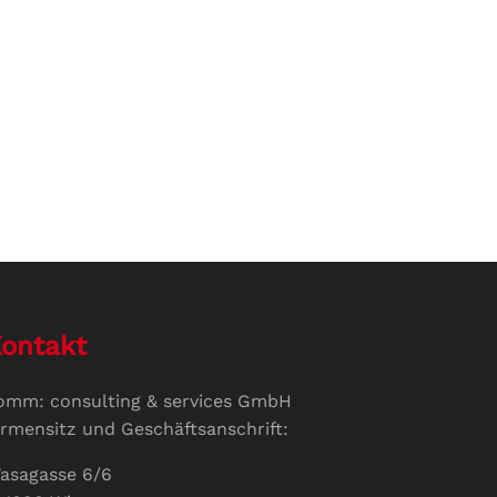
ontakt
omm: consulting & services GmbH
irmensitz und Geschäftsanschrift:
asagasse 6/6