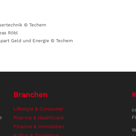
ssertechnik © Techem
eas Röbl
 spart Geld und Energie © Techem
Branchen
K
Lifestyle & Consumer
c
e
F
Pharma & Healthcare
Finance & Immobilien
W
Kultur & Tourismus