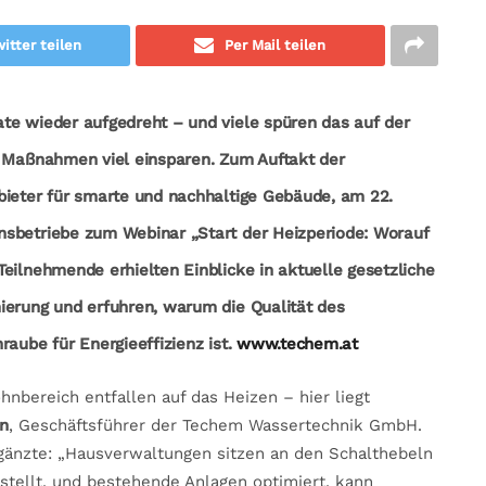
itter teilen
Per Mail teilen
te wieder aufgedreht – und viele spüren das auf der
n Maßnahmen viel einsparen. Zum Auftakt der
bieter für smarte und nachhaltige Gebäude, am 22.
nsbetriebe zum Webinar „Start der Heizperiode: Worauf
eilnehmende erhielten Einblicke in aktuelle gesetzliche
ierung und erfuhren, warum die Qualität des
raube für Energieeffizienz ist.
www.techem.at
nbereich entfallen auf das Heizen – hier liegt
n
, Geschäftsführer der Techem Wassertechnik GmbH.
rgänzte: „Hausverwaltungen sitzen an den Schalthebeln
stellt, und bestehende Anlagen optimiert, kann