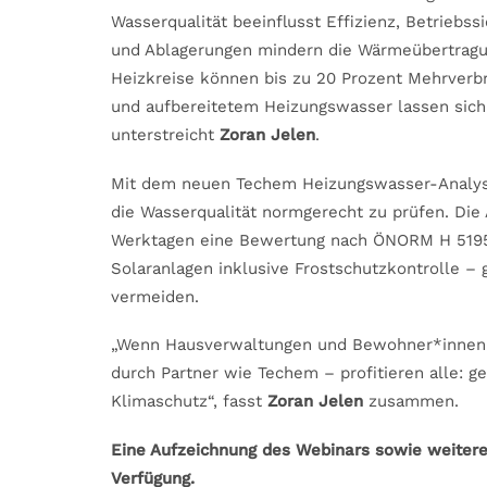
Wasserqualität beeinflusst Effizienz, Betriebss
und Ablagerungen mindern die Wärmeübertragu
Heizkreise können bis zu 20 Prozent Mehrverb
und aufbereitetem Heizungswasser lassen sich
unterstreicht
Zoran Jelen
.
Mit dem neuen Techem Heizungswasser-Analyse
die Wasserqualität normgerecht zu prüfen. Die
Werktagen eine Bewertung nach ÖNORM H 5195. 
Solaranlagen inklusive Frostschutzkontrolle – 
vermeiden.
„Wenn Hausverwaltungen und Bewohner*innen 
durch Partner wie Techem – profitieren alle: g
Klimaschutz“, fasst
Zoran Jelen
zusammen.
Eine Aufzeichnung des Webinars sowie weiter
Verfügung.