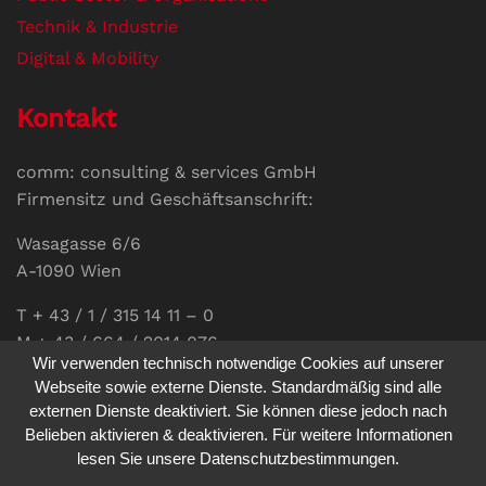
Technik & Industrie
Digital & Mobility
Kontakt
comm: consulting & services GmbH
Firmensitz und Geschäftsanschrift:
Wasagasse 6/6
A-1090 Wien
T + 43 / 1 / 315 14 11 – 0
M + 43 / 664 / 2014 076
Wir verwenden technisch notwendige Cookies auf unserer
E-Mail:
office@communications.co.at
Webseite sowie externe Dienste. Standardmäßig sind alle
externen Dienste deaktiviert. Sie können diese jedoch nach
Homepage:
www.communications.co.at
Belieben aktivieren & deaktivieren. Für weitere Informationen
UID: ATU 811 196 56
lesen Sie unsere Datenschutzbestimmungen.
Vertretungsberechtigte Geschäftsführerin: