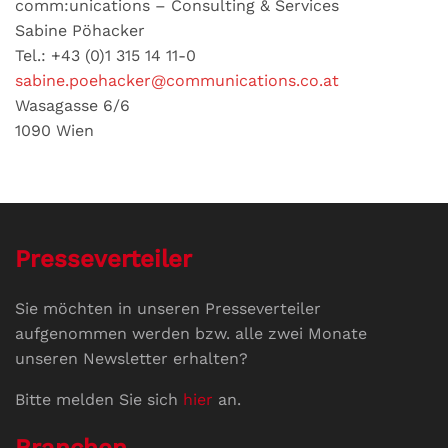
comm:unications – Consulting & Services
Sabine Pöhacker
Tel.: +43 (0)1 315 14 11-0
sabine.poehacker@communications.co.at
Wasagasse 6/6
1090 Wien
Presseverteiler
Sie möchten in unseren Presseverteiler
aufgenommen werden bzw. alle zwei Monate
unseren Newsletter erhalten?
Bitte melden Sie sich
hier
an.