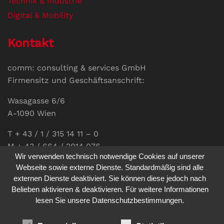
Technik & Industrie
Digital & Mobility
Kontakt
comm: consulting & services GmbH
Firmensitz und Geschäftsanschrift:
Wasagasse 6/6
A-1090 Wien
T + 43 / 1 / 315 14 11 – 0
M + 43 / 664 / 2014 076
Wir verwenden technisch notwendige Cookies auf unserer
E-Mail:
office@communications.co.at
Webseite sowie externe Dienste. Standardmäßig sind alle
externen Dienste deaktiviert. Sie können diese jedoch nach
Homepage:
www.communications.co.at
Belieben aktivieren & deaktivieren. Für weitere Informationen
UID: ATU 811 196 56
lesen Sie unsere Datenschutzbestimmungen.
Vertretungsberechtigte Geschäftsführerin: