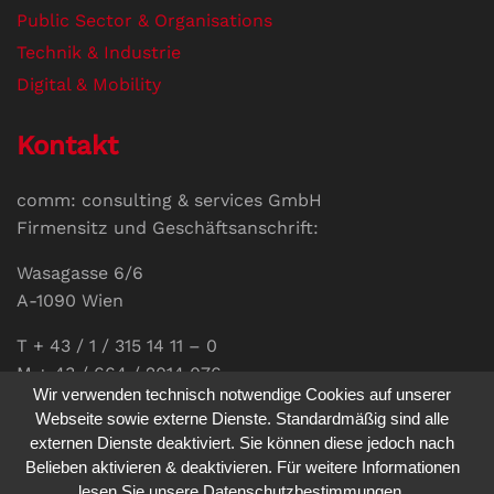
Public Sector & Organisations
Technik & Industrie
Digital & Mobility
Kontakt
comm: consulting & services GmbH
Firmensitz und Geschäftsanschrift:
Wasagasse 6/6
A-1090 Wien
T + 43 / 1 / 315 14 11 – 0
M + 43 / 664 / 2014 076
Wir verwenden technisch notwendige Cookies auf unserer
E-Mail:
office@communications.co.at
Webseite sowie externe Dienste. Standardmäßig sind alle
externen Dienste deaktiviert. Sie können diese jedoch nach
Homepage:
www.communications.co.at
Belieben aktivieren & deaktivieren. Für weitere Informationen
UID: ATU 811 196 56
lesen Sie unsere Datenschutzbestimmungen.