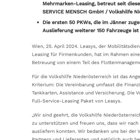
Mehrmarken-Leasing, betreut seit dies
SERVICE MENSCH GmbH / Volkshilfe Nie
Die ersten 50 PKWs, die im Jänner zuges
Auslieferung weiterer 150 Fahrzeuge ist 
Wien, 25. April 2024. Leasys, der Mobilitätsdi
Leasing für Firmenkunden, hat im Rahmen einer
Betreuung von einem Teil des Flottenmanagem
Für die Volkshilfe Niederösterreich ist das Ang
Kriterium: Die Vereinbarung umfasst die Finanz
Tankkarten, Assistance und Versicherung. Die V
Full-Service-Leasing Paket von Leasys.
„Wir sind geehrt, die Volkshilfe Niederösterreic
zu unterstützen und freuen uns, dass wir nach
ausliefern konnten. Wir bedanken uns bei der Vo
Partnern und Lieferanten und natürlich auch b