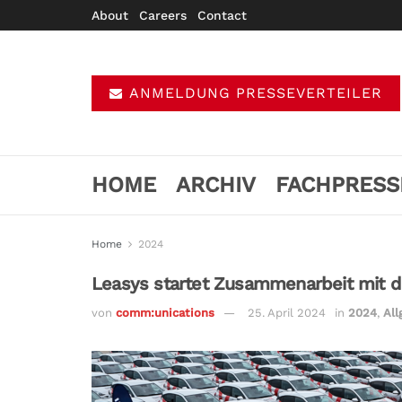
About
Careers
Contact
ANMELDUNG PRESSEVERTEILER
HOME
ARCHIV
FACHPRESS
Home
2024
Leasys startet Zusammenarbeit mit de
von
comm:unications
25. April 2024
in
2024
,
Al