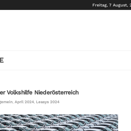
Freitag, 7 August,
E
r Volkshilfe Niederösterreich
lgemein
,
April 2024
,
Leasys 2024