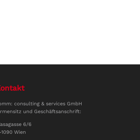
ontakt
omm: consulting & services GmbH
irmensitz und Geschäftsanschrift:
asagasse 6/6
-1090 Wien