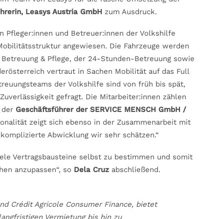
ührerin, Leasys Austria GmbH
zum Ausdruck.
n Pfleger:innen und Betreuer:innen der Volkshilfe
 Mobilitätsstruktur angewiesen. Die Fahrzeuge werden
n Betreuung & Pflege, der 24-Stunden-Betreuung sowie
erösterreich vertraut in Sachen Mobilität auf das Full
treuungsteams der Volkshilfe sind von früh bis spät,
Zuverlässigkeit gefragt. Die Mitarbeiter:innen zählen
t der
Geschäftsführer der
SERVICE MENSCH GmbH /
sionalität zeigt sich ebenso in der Zusammenarbeit mit
komplizierte Abwicklung wir sehr schätzen.“
viele Vertragsbausteine selbst zu bestimmen und somit
chen anzupassen“, so
Dela Cruz
abschließend.
und Crédit Agricole Consumer Finance, bietet
langfristigen Vermietung bis hin zu