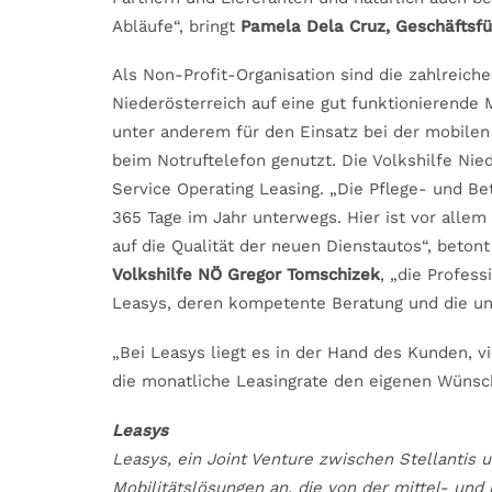
Abläufe“, bringt
Pamela Dela Cruz, Geschäftsf
Als Non-Profit-Organisation sind die zahlreiche
Niederösterreich auf eine gut funktionierende
unter anderem für den Einsatz bei der mobile
beim Notruftelefon genutzt. Die Volkshilfe Nied
Service Operating Leasing. „Die Pflege- und Be
365 Tage im Jahr unterwegs. Hier ist vor allem 
auf die Qualität der neuen Dienstautos“, beton
Volkshilfe NÖ Gregor Tomschizek
, „die Profes
Leasys, deren kompetente Beratung und die un
„Bei Leasys liegt es in der Hand des Kunden, 
die monatliche Leasingrate den eigenen Wüns
Leasys
Leasys, ein Joint Venture zwischen Stellantis 
Mobilitätslösungen an, die von der mittel- und 