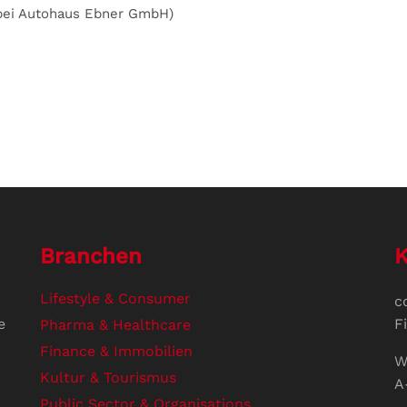
 bei Autohaus Ebner GmbH)
Branchen
K
Lifestyle & Consumer
c
e
F
Pharma & Healthcare
Finance & Immobilien
W
Kultur & Tourismus
A
Public Sector & Organisations