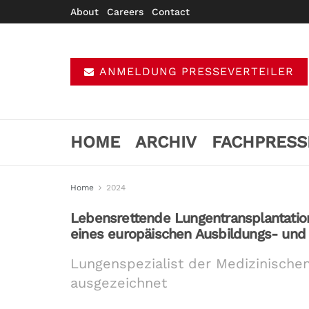
About
Careers
Contact
ANMELDUNG PRESSEVERTEILER
HOME
ARCHIV
FACHPRESS
Home
2024
Lebensrettende Lungentransplantation
eines europäischen Ausbildungs- un
Lungenspezialist der Medizinische
ausgezeichnet