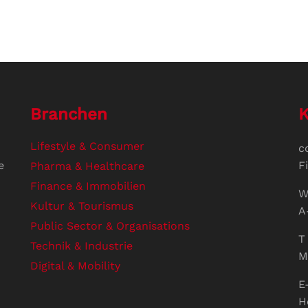
Branchen
K
Lifestyle & Consumer
c
e
F
Pharma & Healthcare
Finance & Immobilien
W
Kultur & Tourismus
A
Public Sector & Organisations
T 
Technik & Industrie
M
Digital & Mobility
E
H