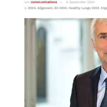
von
comm:unications
3. September 2024
in
2024
,
Allgemein
,
EU 2024
,
Healthy Lungs 2024
,
Org