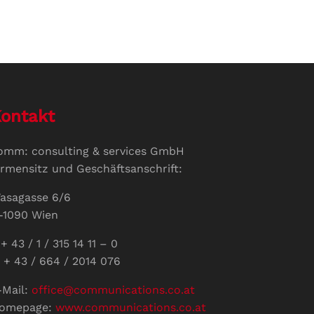
ontakt
omm: consulting & services GmbH
irmensitz und Geschäftsanschrift:
asagasse 6/6
-1090 Wien
+ 43 / 1 / 315 14 11 – 0
 + 43 / 664 / 2014 076
-Mail:
office@communications.co.at
omepage:
www.communications.co.at