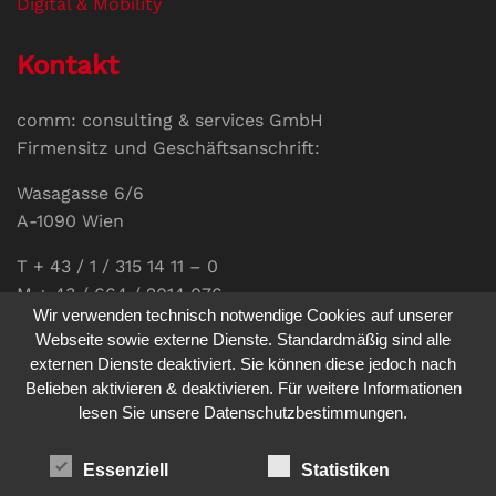
Digital & Mobility
Kontakt
comm: consulting & services GmbH
Firmensitz und Geschäftsanschrift:
Wasagasse 6/6
A-1090 Wien
T + 43 / 1 / 315 14 11 – 0
M + 43 / 664 / 2014 076
Wir verwenden technisch notwendige Cookies auf unserer
E-Mail:
office@communications.co.at
Webseite sowie externe Dienste. Standardmäßig sind alle
externen Dienste deaktiviert. Sie können diese jedoch nach
Homepage:
www.communications.co.at
Belieben aktivieren & deaktivieren. Für weitere Informationen
UID: ATU 811 196 56
lesen Sie unsere Datenschutzbestimmungen.
Vertretungsberechtigte Geschäftsführerin:
Sabine Pöhacker MSc.
Essenziell
Statistiken