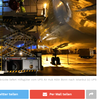
brücke liefert Hilfsgüter vom UPS Air Hub Köln Bonn nach Istanbul (c) UPS
itter teilen
Per Mail teilen