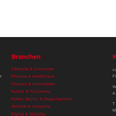
Branchen
K
Lifestyle & Consumer
c
e
F
Pharma & Healthcare
Finance & Immobilien
W
Kultur & Tourismus
A
Public Sector & Organisations
T 
Technik & Industrie
M
Digital & Mobility