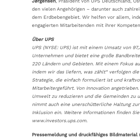
Jørgensen
, Präsident von UPS Deutschland, Öst
den vielen Angehörigen – darunter auch zahlre
dem Erdbebengebiet. Wir helfen vor allem, ind
engagierten Mitarbeitenden mit ihrer Kompeten
Über UPS
UPS (NYSE: UPS) ist mit einem Umsatz von 97,
Unternehmen und bietet eine große Bandbreite 
220 Ländern und Gebieten. Mit einem Fokus auf
indem wir das liefern, was zählt“ verfolgen d
Strategie, die einfach formuliert ist und kraftv
Mitarbeitergeführt. Von Innovation angetrieben.
Umwelt zu reduzieren und die Gemeinden zu unt
nimmt auch eine unerschütterliche Haltung zur
Inklusion ein. Weitere Informationen finden S
www.investors.ups.com.
Pressemeldung und druckfähiges Bildmaterial (