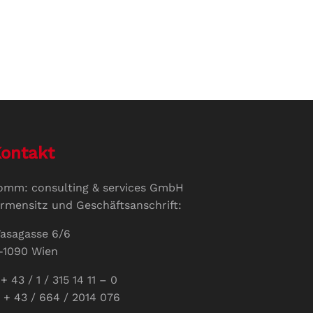
ontakt
omm: consulting & services GmbH
irmensitz und Geschäftsanschrift:
asagasse 6/6
-1090 Wien
+ 43 / 1 / 315 14 11 – 0
 + 43 / 664 / 2014 076