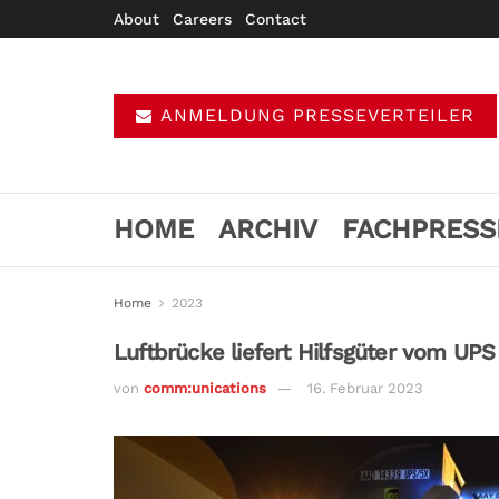
About
Careers
Contact
ANMELDUNG PRESSEVERTEILER
HOME
ARCHIV
FACHPRESS
Home
2023
Luftbrücke liefert Hilfsgüter vom UPS
von
comm:unications
16. Februar 2023