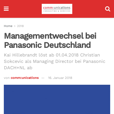
Home
2018
Managementwechsel bei
Panasonic Deutschland
Kai Hillebrandt löst ab 01.04.2018 Christian
Sokcevic als Managing Director bei Panasonic
DACH+NL ab
von
comm:unications
16. Januar 2018