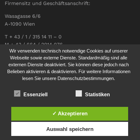
Firmensitz und Geschäftsanschrift:
Wasagasse 6/6
A-1090 Wien
T + 43 / 1 / 315 14 11 – 0
M + 43 / 664 / 2014 076
Wir verwenden technisch notwendige Cookies auf unserer
E-Mail:
office@communications.co.at
Webseite sowie externe Dienste. Standardmäßig sind alle
externen Dienste deaktiviert. Sie können diese jedoch nach
Homepage:
www.communications.co.at
Belieben aktivieren & deaktivieren. Für weitere Informationen
UID: ATU 811 196 56
lesen Sie unsere Datenschutzbestimmungen.
Vertretungsberechtigte Geschäftsführerin:
Sabine Pöhacker MSc.
Essenziell
Statistiken
✓ Akzeptieren
Impressum
Datenschutz
Auswahl speichern
© 2026
comm:unications
- Wir bringen Kommunikation auf