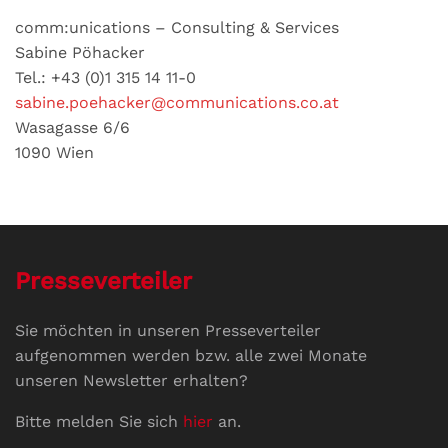
comm:unications – Consulting & Services
Sabine Pöhacker
Tel.: +43 (0)1 315 14 11-0
sabine.poehacker@communications.co.at
Wasagasse 6/6
1090 Wien
Presseverteiler
Sie möchten in unseren Presseverteiler
aufgenommen werden bzw. alle zwei Monate
unseren Newsletter erhalten?
Bitte melden Sie sich
hier
an.