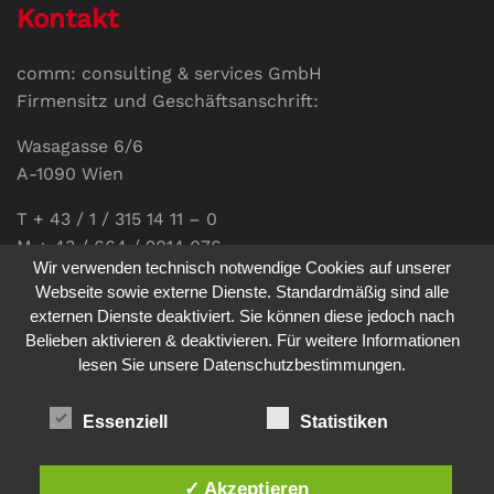
Kontakt
comm: consulting & services GmbH
Firmensitz und Geschäftsanschrift:
Wasagasse 6/6
A-1090 Wien
T + 43 / 1 / 315 14 11 – 0
M + 43 / 664 / 2014 076
Wir verwenden technisch notwendige Cookies auf unserer
E-Mail:
office@communications.co.at
Webseite sowie externe Dienste. Standardmäßig sind alle
externen Dienste deaktiviert. Sie können diese jedoch nach
Homepage:
www.communications.co.at
Belieben aktivieren & deaktivieren. Für weitere Informationen
UID: ATU 811 196 56
lesen Sie unsere Datenschutzbestimmungen.
Vertretungsberechtigte Geschäftsführerin:
Sabine Pöhacker MSc.
Essenziell
Statistiken
✓ Akzeptieren